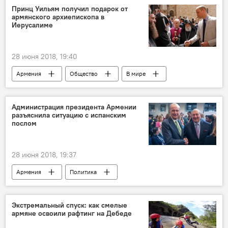
информация
люди
коррупция
Принц Уильям получил подарок от
армянского архиепископа в
Иерусалиме
28 июня 2018, 19:40
Армения
Общество
В мире
Иерусалим
принц
храм
подарок
Администрация президента Армении
разъяснила ситуацию с испанским
послом
28 июня 2018, 19:37
Армения
Политика
Армен Саркисян
Экстремальный спуск: как смелые
армяне освоили рафтинг на Дебеде