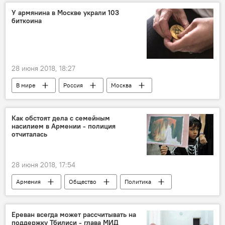
Мария Захарова
У армянина в Москве украли 103
биткоина
28 июня 2018, 18:27
В мире
Россия
Москва
армяне
биткоин
мошенники
Как обстоят дела с семейным
насилием в Армении - полиция
отчиталась
28 июня 2018, 17:54
Армения
Общество
Политика
полиция
насилие
Ереван всегда может рассчитывать на
поддержку Тбилиси - глава МИД