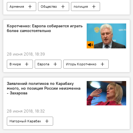
Армения
Общество
полиция
насилие
семья
Коротченко: Европа собирается играть
более самостоятельно
28 июня 2018, 18:39
В мире
Европа
Игорь Коротченко
Минобороны России
роль
эксперт
Голос
Заявлений политиков по Карабаху
много, но позиция России неизменна
- Захарова
28 июня 2018, 18:32
Нагорный Карабах
карабахское урегулирование