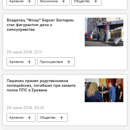
Армения
Экономика
Общество
В мире
Россия
Политика
Культура
Санкт-Петербург
Владелец "Флэш" Барсег Бегларян
стал фигурантом дела о
Новости Армения
вице-губернатор
самоуправстве
Армяно-российское сотрудничество
интервью
28 июня 2018, 21:11
Армения
Происшествия
Происшествия и инциденты в Армении
"Флеш"
требование
деньги
Пашинян принял родственников
полицейских, погибших при захвате
уголовное дело
хищение
полка ППС в Ереване
28 июня 2018, 20:41
Армения
Общество
Захват полка ППС
Пашинян Никол