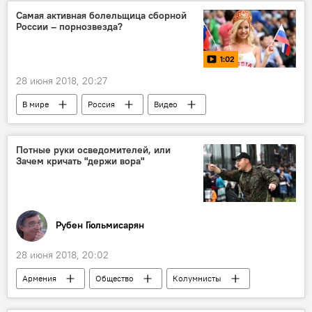
убийство
Сасна Црер
Самая активная болельщица сборной
России – порнозвезда?
родственники
полицейские
1:02
28 июня 2018, 20:27
В мире
Россия
Видео
Мультимедиа
ЧМ-2018
матч
открытие
Потные руки осведомителей, или
Зачем кричать "держи вора"
Рубен Гюльмисарян
28 июня 2018, 20:02
Армения
Общество
Колумнисты
задержание
воровство