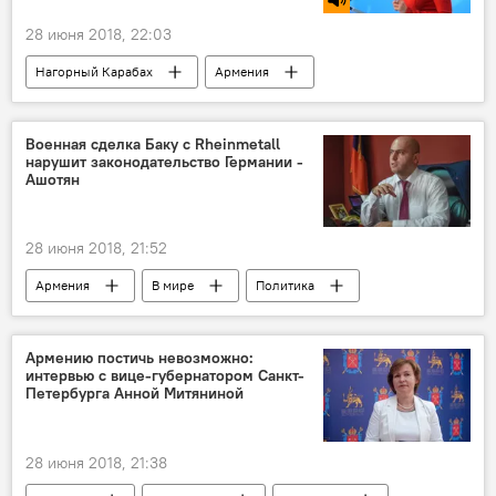
28 июня 2018, 22:03
Нагорный Карабах
Армения
В мире
Россия
Политика
Урегулирование карабахского конфликта
Военная сделка Баку с Rheinmetall
нарушит законодательство Германии -
Москва
Мария Захарова
Ашотян
МИД России
урегулирование
вопрос
Голос
28 июня 2018, 21:52
карабахский конфликт
Армения
В мире
Политика
Азербайджан
Германия
Ашотян Армен
парламент
Армению постичь невозможно:
интервью с вице-губернатором Санкт-
Бундестаг
депутат
комиссия
Петербурга Анной Митяниной
Новости Армения
сделка
28 июня 2018, 21:38