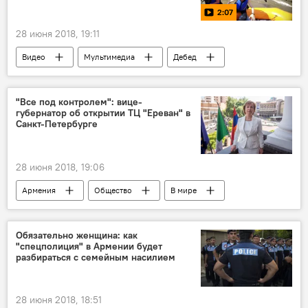
2:07
28 июня 2018, 19:11
Видео
Мультимедиа
Дебед
река
стихия
Новости Армения
успех
"Все под контролем": вице-
губернатор об открытии ТЦ "Ереван" в
Санкт-Петербурге
28 июня 2018, 19:06
Армения
Общество
В мире
Россия
Культура
Санкт-Петербург
вице-губернатор
Обязательно женщина: как
"спецполиция" в Армении будет
Армяно-российское сотрудничество
разбираться с семейным насилием
28 июня 2018, 18:51