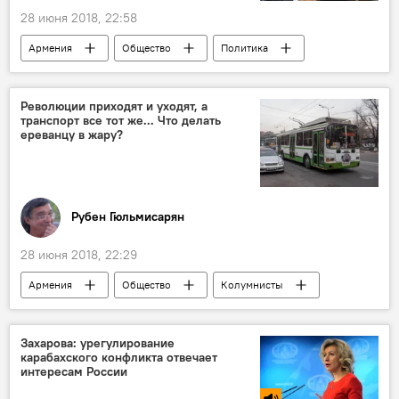
28 июня 2018, 22:58
Армения
Общество
Политика
Арсен Торосян
Минздрав
Новости Армения
цена
пациент
Революции приходят и уходят, а
транспорт все тот же... Что делать
ереванцу в жару?
Рубен Гюльмисарян
28 июня 2018, 22:29
Армения
Общество
Колумнисты
Политика
трамвай
транспорт
метро
маршрутка
опасность
Захарова: урегулирование
карабахского конфликта отвечает
интересам России