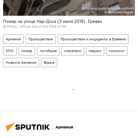
Пожар на улице Нар-Доса (3 июля 2018). Еревaн
© Photo :
official site of the MES of RA
Армения
Происшествия
Происшествия и инциденты в Ереване
МЧС
пожар
погибшие
спасатели
медики
психолог
Новости Армения
Взрыв
Армения