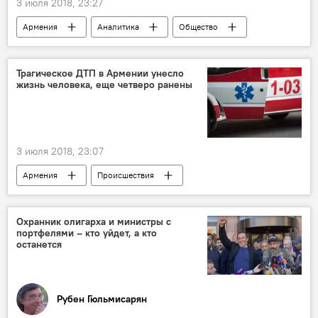
3 июля 2018, 23:27
Армения
Аналитика
Общество
Политика
Баку
Нахичевань
ВВС
истребитель
Трагическое ДТП в Армении унесло
жизнь человека, еще четверо ранены
Новости Армения
Договор
3 июля 2018, 23:07
Армения
Происшествия
Происшествия и инциденты в Армении
ДТП
трагедия
Новости Армения
Охранник олигарха и министры с
портфелями – кто уйдет, а кто
жертва
раненые
автомобиль
останется
жизнь
человек
июль
авария
Рубен Гюльмисарян