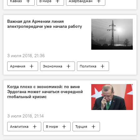
Кавказ
В мире
Азербайджан
Баку
эвакуация
метро
Важная для Армении линия
электропередачи уже начала работу
3 июля 2018, 21:36
Армения
Экономика
Политика
Иран
поставки
сеть
электроэнергия
работа
Когда плохо с экономикой: по вине
Эрдогана может начаться очередной
глобальный кризис
3 июля 2018, 21:14
Аналитика
В мире
Турция
Реджеп Эрдоган
Дарон Аджемоглу