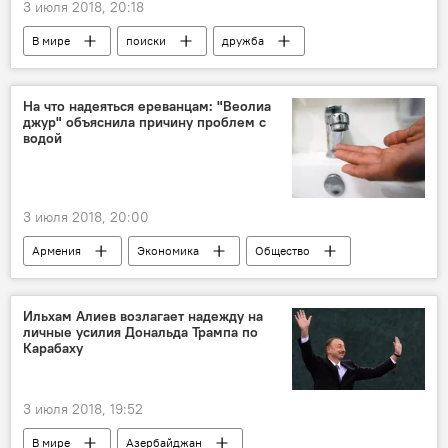
3 июля 2018, 20:18
В мире
поиски
дружба
фокусник
игра
собака
На что надеяться ереванцам: "Веолиа
джур" объяснила причину проблем с
водой
3 июля 2018, 20:00
Армения
Экономика
Общество
компания
Новости Армения
Скандал вокруг "Веолиа Джур" Veolia Djur
Ильхам Алиев возлагает надежду на
личные усилия Дональда Трампа по
Карабаху
3 июля 2018, 19:52
В мире
Азербайджан