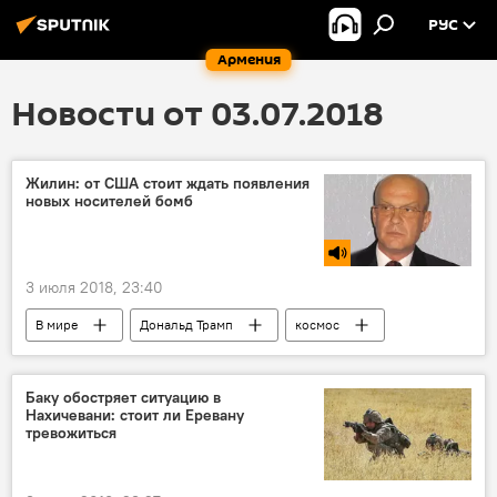
РУС
Армения
Новости от 03.07.2018
Жилин: от США стоит ждать появления
новых носителей бомб
3 июля 2018, 23:40
В мире
Дональд Трамп
космос
проблема
реформы
безопасность
самолет
эксперт
бомба
Баку обостряет ситуацию в
Нахичевани: стоит ли Еревану
Голос
тревожиться