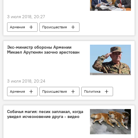
3 июля 2018, 20:27
Армения
Происшествия
Ара Варданян
Служба национальной безопаности
Экс-министр обороны Армении
Микаел Арутюнян заочно арестован
задержание
Коррупционные разоблачения в Армении
3 июля 2018, 20:24
Армения
Происшествия
Политика
Происшествия и инциденты в Армении
Микаел Арутюнян
Минобороны
Собачья магия: песик заплакал, когда
увидел исчезновение друга - видео
Новости Армения
Обвиняемые по делу 1 марта