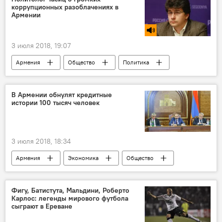
коррупционных разоблачениях в
Армении
3 июля 2018, 19:07
Армения
Общество
Политика
коррупция
разоблачения
Голос
В Армении обнулят кредитные
истории 100 тысяч человек
3 июля 2018, 18:34
Армения
Экономика
Общество
Политика
Пашинян Никол
правительство
Новости Армения
Фигу, Батистута, Мальдини, Роберто
Карлос: легенды мирового футбола
штрафы
кредит
сыграют в Ереване