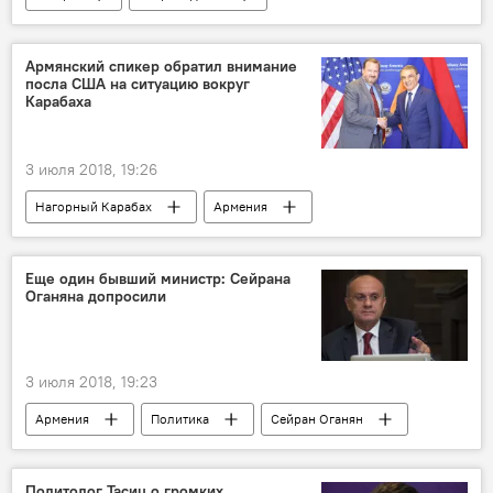
Ильхам Алиев
Дональд Трамп
Армянский спикер обратил внимание
посла США на ситуацию вокруг
Карабаха
3 июля 2018, 19:26
Нагорный Карабах
Армения
Общество
Политика
США
парламент
дестабилизация
Еще один бывший министр: Сейрана
Оганяна допросили
спикер
ситуация
Новости Армения
безопасность
угроза
3 июля 2018, 19:23
Армения
Политика
Сейран Оганян
1 марта
оборона
Дело 1 марта: кровавая дата в истории Армении
Политолог Тасиц о громких