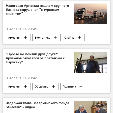
сюрприз
министр
должность
Налоговая Армении нашла у крупного
бизнеса нарушения "с турецким
кризис
СМИ
акцентом"
3 июля 2018, 20:49
Армения
Экономика
Спайка
налоги
Коррупционные разоблачения в Армении
"Просто не поняли друг друга":
Арутюнов отказался от претензий к
Царукяну?
3 июля 2018, 20:43
Армения
Общество
Политика
Царукян
спорткомплекс
пострадавший
Новости Армения
Задержан глава Всеармянского фонда
"Айастан" - видео
инцидент