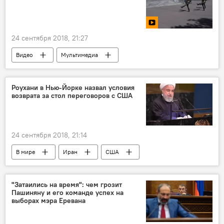
Визит премьер-министра Армении Никола Пашиняна в Нью-Йорк
24 сентября 2018, 21:27
Видео
Мультимедиа
Роухани в Нью-Йорке назвал условия
возврата за стол переговоров с США
24 сентября 2018, 21:14
В мире
Иран
США
Нью-Йорк
Хасан Роухани
Дональд Трамп
переговоры
"Затаились на время": чем грозит
Пашиняну и его команде успех на
выборах мэра Еревана