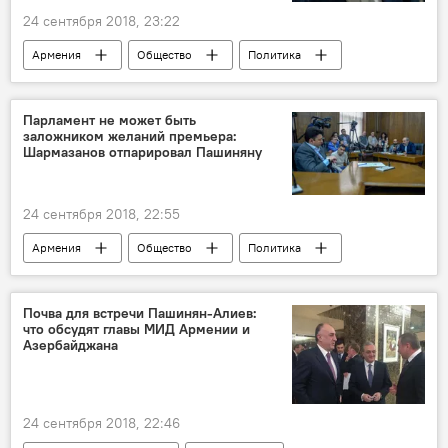
24 сентября 2018, 23:22
Армения
Общество
Политика
Роберт Кочарян
Пашинян Никол
Новости Армения
суд
Премьер
Парламент не может быть
заложником желаний премьера:
Шармазанов отпарировал Пашиняну
24 сентября 2018, 22:55
Армения
Общество
Политика
Пашинян Никол
парламент
заложники
Новости Армения
Почва для встречи Пашинян-Алиев:
что обсудят главы МИД Армении и
Внеочередные выборы в Армении — за и против
Азербайджана
Эдуард Шармазанов
24 сентября 2018, 22:46