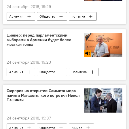
24 сентября 2018, 19:29
Армения
Общество
попытка
человек
машина
Интернет
Цинкер: перед парламентскими
выборами в Армении будет более
жесткая гонка
24 сентября 2018, 19:23
Армения
Общество
Политика
Александр Цинкер
Совет старейшин
выборы
репетиция
Сюрприз на открытии Саммита мира
памяти Манделы: кого встретил Никол
Новости Армения
президент
Пашинян
Голос
24 сентября 2018, 19:07
Армения
Общество
В мире