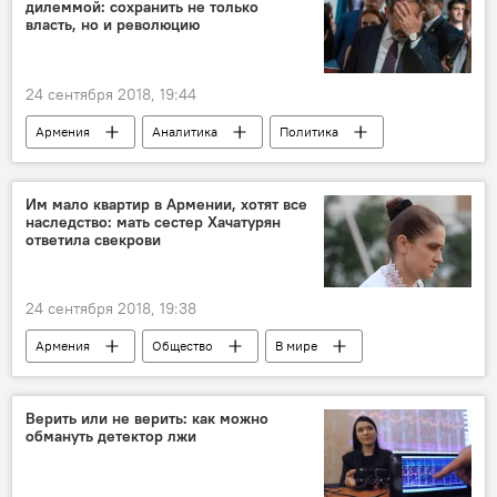
дилеммой: сохранить не только
власть, но и революцию
24 сентября 2018, 19:44
Армения
Аналитика
Политика
Пашинян Никол
выборы
Им мало квартир в Армении, хотят все
наследство: мать сестер Хачатурян
ответила свекрови
24 сентября 2018, 19:38
Армения
Общество
В мире
Россия
Москва
Новости Армения
убийство
Сестры Хачатурян
Верить или не верить: как можно
обмануть детектор лжи