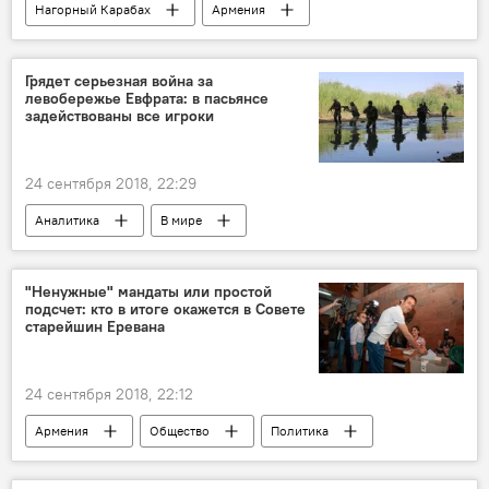
Нагорный Карабах
Армения
Общество
Политика
Урегулирование карабахского конфликта
Грядет серьезная война за
левобережье Евфрата: в пасьянсе
Азербайджан
Степанакерт
задействованы все игроки
Эльмар Мамедъяров
Зограб Мнацаканян
Новости Армения
встреча
24 сентября 2018, 22:29
Аналитика
В мире
"Ненужные" мандаты или простой
подсчет: кто в итоге окажется в Совете
старейшин Еревана
24 сентября 2018, 22:12
Армения
Общество
Политика
Совет старейшин
мандат