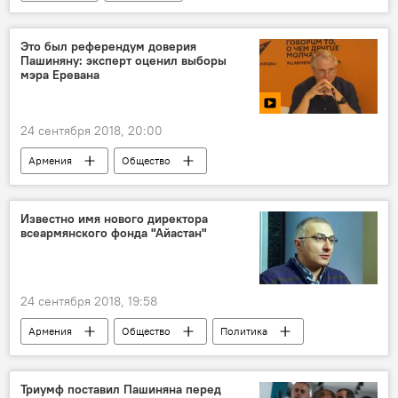
Чемпионат мира по футболу 2018 в фотографиях
Хорватия
ЧМ
футболист
Это был референдум доверия
Пашиняну: эксперт оценил выборы
мэра Еревана
24 сентября 2018, 20:00
Армения
Общество
Видео из пресс-центра
Мультимедиа
Политика
Пресс-центр
Известно имя нового директора
всеармянского фонда "Айастан"
Пашинян Никол
выборы мэра
Новости Армения
эксперт
24 сентября 2018, 19:58
Армения
Общество
Политика
интервью
консультации
фонд
комиссия
Новости Армения
Триумф поставил Пашиняна перед