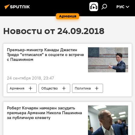
РУС
Армения
Новости от 24.09.2018
Премьер-министр Канады Джастин
Трюдо "отписался" в соцсети о встрече
с Пашиняном
24 сентября 2018, 23:47
Армения
Общество
Политика
Канада
Пашинян Никол
Джастин Трюдо
Новости Армения
Роберт Кочарян намерен засудить
премьера Армении Никола Пашиняна
встреча
премьер-министр
за публичную клевету