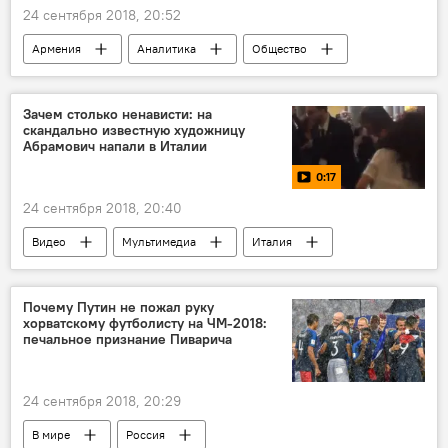
24 сентября 2018, 20:52
Армения
Аналитика
Общество
Политика
Выборы в Совет старейшин Еревана
Зачем столько ненависти: на
скандально известную художницу
Пашинян Никол
выборы мэра
Абрамович напали в Италии
Новости Армения
0:17
24 сентября 2018, 20:40
Видео
Мультимедиа
Италия
художница
нападение
Выставка
Почему Путин не пожал руку
хорватскому футболисту на ЧМ-2018:
печальное признание Пиварича
24 сентября 2018, 20:29
В мире
Россия