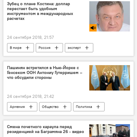
Новости Армения
Зубец о плане Костина: доллар
перестает быть удобным
инструментом в международных
расчетах
24 сентября 2018, 21:57
В мире
Россия
эксперт
Голос
Пашинян встретился в Нью-Йорке с
Генсеком ООН Антониу Гутерришем –
что обсудили стороны
24 сентября 2018, 21:42
Армения
Общество
Политика
Нью-Йорк
Пашинян Никол
Антониу Гутерриш
ООН
Смена почетного караула перед
резиденцией на Баграмяна 26 - видео
Новости Армения