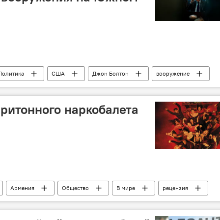
Политика
США
Джон Болтон
вооружение
притонного наркобалета
Армения
Общество
В мире
рецензия