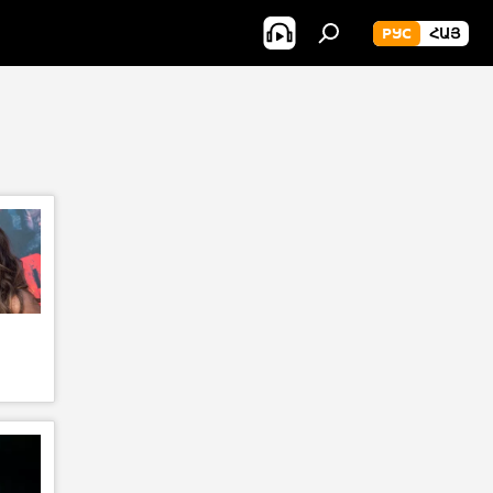
РУС
ՀԱՅ