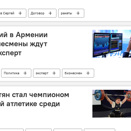
в Сергей
Договор
ракеты
ий в Армении
несмены ждут
ксперт
Политика
эксперт
бизнесмен
тян стал чемпионом
й атлетике среди