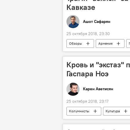
Кавказе
Ашот Сафарян
25 октября 2018, 23:30
Обзоры
Армения
Колумнисты
Кровь и "экстаз" 
Гаспара Ноэ
Карен Аветисян
25 октября 2018, 23:17
Колумнисты
Культура
кровь
кино