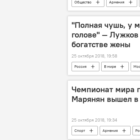
Общество
Армения
Польша
Новости Армения
"Полная чушь, у 
голове" — Лужков
богатстве жены
25 октября 2018, 19:58
Россия
В мире
Мос
Чемпионат мира п
Марянян вышел в
25 октября 2018, 19:34
Спорт
Армения
Ро
Япония
борьба
фи