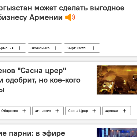
ргызстан может сделать выгодное
бизнесу Армении
Армения
Экономика
Кыргызстан
во
Новости Армения
бизнес
форум
нов "Сасна црер"
 одобрит, но кое-кого
ты
Общество
амнистия
Сасна Црер
адвокат
ие парни: в эфире