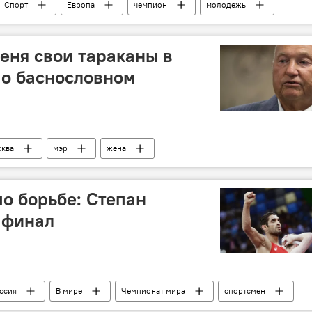
Спорт
Европа
чемпион
молодежь
тяжелая атлетика
меня свои тараканы в
 о баснословном
ква
мэр
жена
о борьбе: Степан
 финал
ссия
В мире
Чемпионат мира
спортсмен
нал