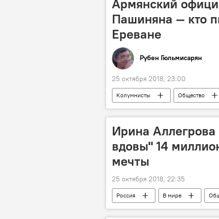
Армянский официа
Пашиняна — кто п
Ереване
Рубен Гюльмисарян
25 октября 2018, 23:00
Колумнисты
Общество
форум
Ирина Аллегрова 
вдовы" 14 миллио
мечты
25 октября 2018, 22:35
Россия
В мире
Общ