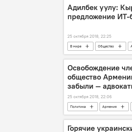
Адилбек уулу: Кы
предложение ИТ-
25 октября 2018, 22:25
В мире
Общество
предложение
сотрудничест
Голос
Освобождение чле
общество Армении
забыли — адвока
25 октября 2018, 22:06
Политика
Армения
Горячие украинск