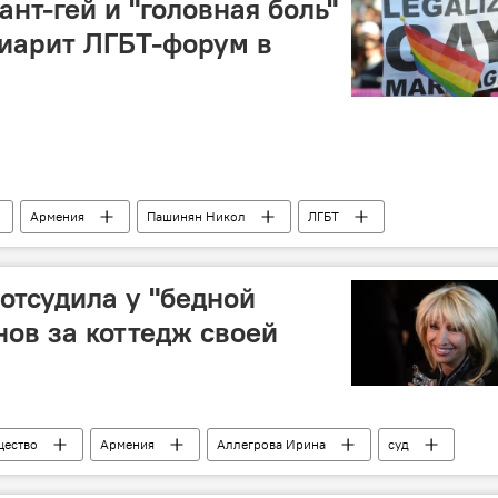
нт-гей и "головная боль"
иарит ЛГБТ-форум в
Армения
Пашинян Никол
ЛГБТ
отсудила у "бедной
нов за коттедж своей
ество
Армения
Аллегрова Ирина
суд