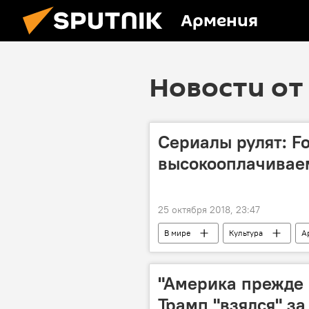
Армения
Новости от 
Сериалы рулят: F
высокооплачивае
25 октября 2018, 23:47
В мире
Культура
А
"Америка прежде 
Трамп "взялся" з