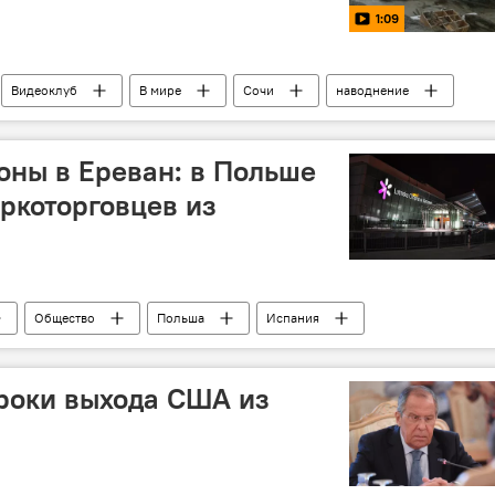
1:09
Видеоклуб
В мире
Сочи
наводнение
оны в Ереван: в Польше
ркоторговцев из
Общество
Польша
Испания
роки выхода США из