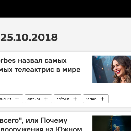
25.10.2018
orbes назвал самых
мых телеактрис в мире
рмения
актриса
рейтинг
Forbes
всего", или Почему
а вооружения на Южном