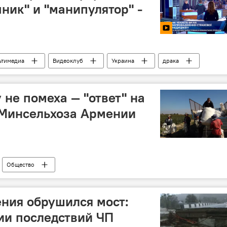
ник" и "манипулятор" -
ьтимедиа
Видеоклуб
Украина
драка
 не помеха — "ответ" на
Минсельхоза Армении
Общество
ения обрушился мост:
ии последствий ЧП