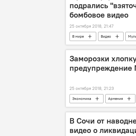
подрались "взяточ
бомбовое видео
25 октября 2018, 21:47
В мире
Видео
Мул
эфир
Заморозки хлопку
предупреждение 
25 октября 2018, 21:23
Экономика
Армения
В Сочи от наводн
видео о ликвидац