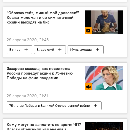
Евгения Медведева
изоляция
Япония
"Обожаю тебя, милый мой дровосек!"
Кошка-меломан и ее симпатичный
хозяин выходят на бис
29 апреля 2020, 21:43
В мире
Видеоклуб
Мультимедиа
кошка
музыка
Захарова сказала, как посольства
России проведут акции к 75-летию
Победы на фоне пандемии
29 апреля 2020, 21:31
75-летие Победы в Великой Отечественной войне
Мария Захарова
Голос
Победа
ВОВ
Кому могут не заплатить во время ЧП?
Власти объяснили изменения в