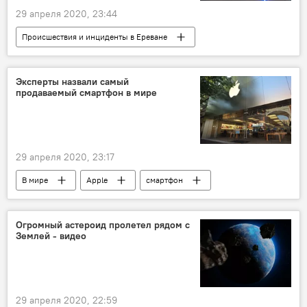
29 апреля 2020, 23:44
Происшествия и инциденты в Ереване
Общество
Армения
Котайкская область
ДТП
Эксперты назвали самый
продаваемый смартфон в мире
29 апреля 2020, 23:17
В мире
Apple
смартфон
Огромный астероид пролетел рядом с
Землей - видео
29 апреля 2020, 22:59