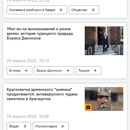
Кровавые разборки в Гаваре
Общество
Армения
Гавар
полиция
беспорядки
Убит из-за высказываний о резне
армян: история турецкого прадеда
Бориса Джонсона
29 апреля 2020, 20:13
В мире
Борис Джонсон
Турция
Великобритания
Премьер
Кругосветка армянского "шамана"
продолжается: антивирусного чудака
заметили в Арагацотне
29 апреля 2020, 19:58
Видео
Мультимедиа