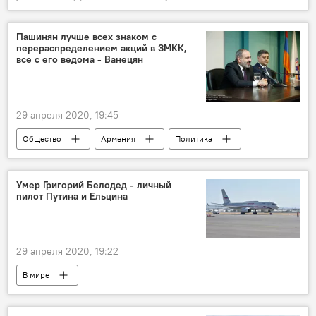
Новости Армения
Пашинян лучше всех знаком с
перераспределением акций в ЗМКК,
все с его ведома - Ванецян
29 апреля 2020, 19:45
Общество
Армения
Политика
Пашинян Никол
Артур Ванецян
Новости Армения
Умер Григорий Белодед - личный
пилот Путина и Ельцина
29 апреля 2020, 19:22
В мире