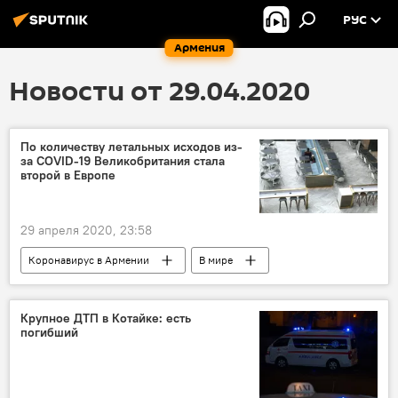
РУС
Армения
Новости от 29.04.2020
По количеству летальных исходов из-
за COVID-19 Великобритания стала
второй в Европе
29 апреля 2020, 23:58
Коронавирус в Армении
В мире
коронавирус
ВОЗ
Великобритания
Крупное ДТП в Котайке: есть
погибший