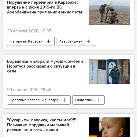
Нарушение перемирия в Карабахе:
впервые с июня 2019-го ВС
Азербайджана применили минометы
29 апреля 2020, 19:07
Нагорный Карабах
Азербайджан
Ситуация в зоне карабахского конфликта
нарушение
Вооруженные силы
Ворвались и забрали мужчин: жители
Норатуса рассказали о ситуации в
Армия обороны
селе
29 апреля 2020, 18:49
Кровавые разборки в Гаваре
Общество
Армения
Гавар
полиция
"Сухарь ты, папочка, как ты мог?!"
Плачущие мордашки малышей
рассмешили сеть - видео