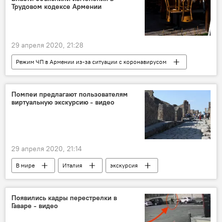
Трудовом кодексе Армении
29 апреля 2020, 21:28
Режим ЧП в Армении из-за ситуации с коронавирусом
Экономика
Армения
Аналитика
трудовой кодекс
ЧП
Помпеи предлагают пользователям
виртуальную экскурсию - видео
29 апреля 2020, 21:14
В мире
Италия
экскурсия
Появились кадры перестрелки в
Гаваре - видео