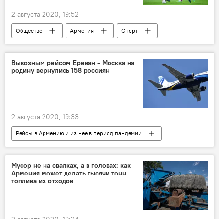
2 августа 2020, 19:52
Общество
Армения
Спорт
Лига Европы
Новости Армения
Генрих Мхитарян
Вывозным рейсом Ереван - Москва на
родину вернулись 158 россиян
2 августа 2020, 19:33
Рейсы в Армению и из нее в период пандемии
Общество
Армения
Ереван
рейс
Москва
Мусор не на свалках, а в головах: как
Армения может делать тысячи тонн
топлива из отходов
2 августа 2020, 19:24