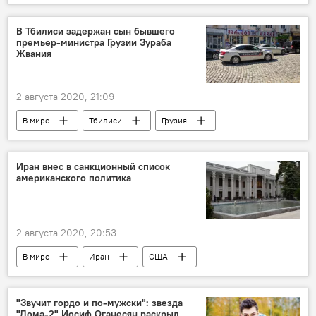
Максим Галкин
развод
В Тбилиси задержан сын бывшего
премьер-министра Грузии Зураба
Жвания
2 августа 2020, 21:09
В мире
Тбилиси
Грузия
премьер-министр
Иран внес в санкционный список
американского политика
2 августа 2020, 20:53
В мире
Иран
США
санкции
"Звучит гордо и по-мужски": звезда
"Дома-2" Иосиф Оганесян раскрыл