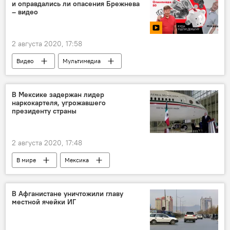
и оправдались ли опасения Брежнева
– видео
2 августа 2020, 17:58
Видео
Мультимедиа
Олимпиада 1980
организация
Олимпиада
расходы
В Мексике задержан лидер
наркокартеля, угрожавшего
президенту страны
2 августа 2020, 17:48
В мире
Мексика
В Афганистане уничтожили главу
местной ячейки ИГ