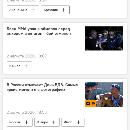
Экономика
Армения
Новости Армения
мусор
Топливо
отходы
Боец ММА упал в обморок перед
выходом в октагон - бой отменен
2 августа 2020, 19:07
В мире
В России отмечают День ВДВ. Самые
яркие моменты в фотографиях
15
2 августа 2020, 18:53
Россия
В мире
Фото