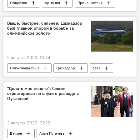
Общество
Армения
Происшествия
Новости Армения
наркотики
дрон
Происшествия и инциденты в Армении
Выше, быстрее, сильнее: Цахкадзор
был главной опорой в борьбе за
олимпийское золото
2 августа 2020, 21:44
Олимпиада 1980
Цахкадзор
база
Спорт
строительство
"Делать мне нечего": Галкин
отреагировал на слухи о разводе с
Пугачевой
2 августа 2020, 21:22
В мире
Алла Пугачева