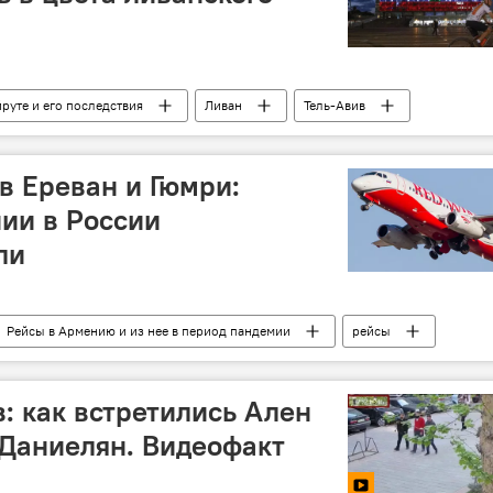
руте и его последствия
Ливан
Тель-Авив
в Ереван и Гюмри:
ии в России
ли
Рейсы в Армению и из нее в период пандемии
рейсы
Гюмри
: как встретились Ален
Даниелян. Видеофакт