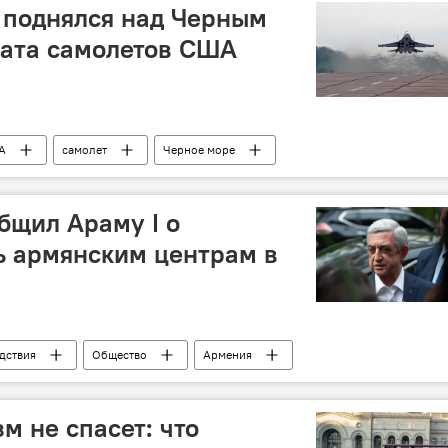
площадь
 поднялся над Черным
вата самолетов США
А
самолет
Черное море
бщил Араму I о
ь армянским центрам в
дствия
Общество
Армения
м не спасет: что