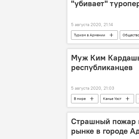
"убивает" туропе
5 августа 2020, 21:14
Туризм в Армении
Обществ
власть
Муж Ким Кардашь
республиканцев
5 августа 2020, 21:03
В мире
Канье Уэст
Страшный пожар 
рынке в городе А