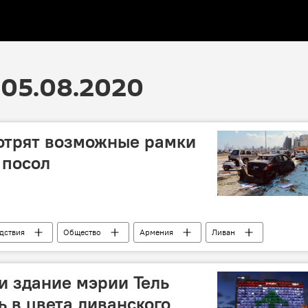
05.08.2020
отрят возможные рамки
 посол
дствия
Общество
Армения
Ливан
и здание мэрии Тель
ь в цвета ливанского