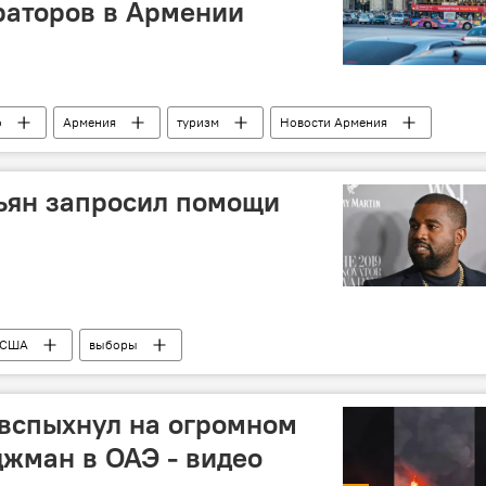
раторов в Армении
о
Армения
туризм
Новости Армения
ян запросил помощи
США
выборы
вспыхнул на огромном
джман в ОАЭ - видео