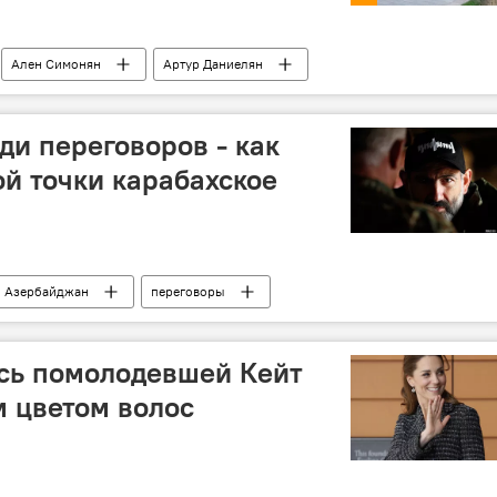
Ален Симонян
Артур Даниелян
ди переговоров - как
ой точки карабахское
Азербайджан
переговоры
сь помолодевшей Кейт
 цветом волос