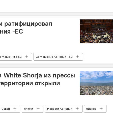
и ратифицировал
ния -ЕС
оглашения с ЕС
Соглашение Армения - ЕС
 White Shorja из прессы
 территории открыли
Севан
пляжи
Новости Армения
бизнес