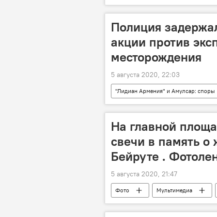
Полиция задержал
акции против экс
месторождения
5 августа 2020, 22:03
"Лидиан Армения" и Амулсар: споры
Армения
полиция
На главной площа
свечи в память о 
Бейруте . Фотоле
5 августа 2020, 21:47
Фото
Мультимедиа
Мощный взрыв в Бейруте и его после