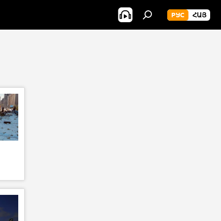
РУС
ՀԱՅ