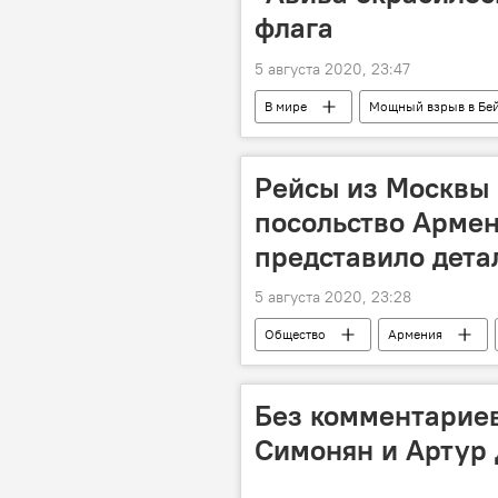
флага
5 августа 2020, 23:47
В мире
Мощный взрыв в Бей
здание
мэрия
Рейсы из Москвы 
посольство Армен
представило дета
5 августа 2020, 23:28
Общество
Армения
Ереван
посольство
Без комментариев
Симонян и Артур 