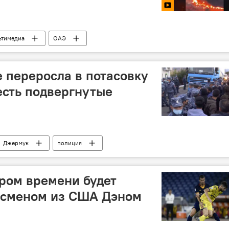
ьтимедиа
ОАЭ
 переросла в потасовку
есть подвергнутые
Джермук
полиция
 вокруг разработки месторождения
акция
ором времени будет
есменом из США Дэном