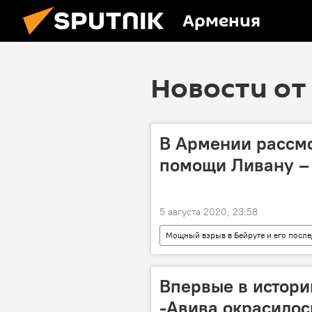
Армения
Новости от 
В Армении рассм
помощи Ливану –
5 августа 2020, 23:58
Мощный взрыв в Бейруте и его после
Новости Армения
посол
Впервые в истори
-Авива окрасилос