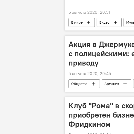
5 августа 2020, 20:51
В мире
Видео
Мул
Акция в Джермуке
с полицейскими: 
приводу
5 августа 2020, 20:45
Общество
Армения
"Лидиан Армения" и Амулсар: споры
Клуб "Рома" в ск
приобретен бизн
Фридкином