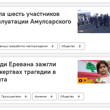
а шесть участников
плуатации Амулсарского
 вокруг разработки месторождения
Общество
Новости Армения
Амулсар
акция
ди Еревана зажгли
жертвах трагедии в
нта
15
Происшествия
Армения
Общество
дствия
Ереван
жертвы
трагедия