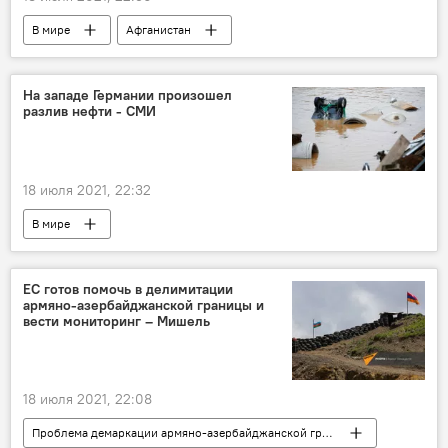
В мире
Афганистан
Афганистан после вывода американских войск
переговоры
На западе Германии произошел
разлив нефти - СМИ
18 июля 2021, 22:32
В мире
ЕС готов помочь в делимитации
армяно-азербайджанской границы и
вести мониторинг – Мишель
18 июля 2021, 22:08
Проблема демаркации армяно-азербайджанской границы