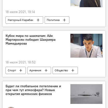
18 июля 2021, 19:14
Нагорный Карабах
Политика
Армения
Ильхам Алиев
регион
коммуникации
Пашинян Никол
Кубок мира по шахматам: Айк
Мартиросян победил Шахрияра
Мамедьярова
18 июля 2021, 18:52
Спорт
Армения
Общество
Кубок мира по шахматам
Шахрияр Мамедъяров
Новости Армения
Будет ли глобальное потепление и
при чем тут атмосфера? Новые
Айк Мартиросян
турнир
открытия армянских физиков