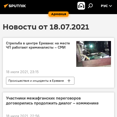
РУС
Армения
Новости от 18.07.2021
Стрельба в центре Еревана: на месте
ЧП работают криминалисты – СМИ
18 июля 2021, 23:15
Происшествия и инциденты в Ереване
Происшествия
Армения
Общество
Ереван
СМИ
стрельба
Участники межафганских переговоров
договорились продолжить диалог – коммюнике
ЧП
18 июля 2021, 22:56