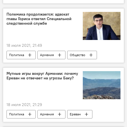
Политика
Армения
Шарль Мишель
делимитация
Полемика продолжается: адвокат
главы Гориса ответил Специальной
граница
Азербайджан
ЕС
следственной службе
18 июля 2021, 21:49
Политика
Армения
Общество
Горис
Аруш Арушанян
Специальная следственная служба
защита
Мутные игры вокруг Армении: почему
Ереван не отвечает на угрозы Баку?
Новости Армения
18 июля 2021, 21:29
Политика
Армения
Ереван
Баку
Новости Армения
угроза