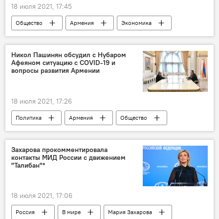
18 июля 2021, 17:45
Общество
Армения
Экономика
Сурен Папикян
дорога
проект
Гегаркуникская область
Новости Армения
Никол Пашинян обсудил с Нубаром
Афеяном ситуацию с COVID-19 и
вопросы развития Армении
18 июля 2021, 17:26
Политика
Армения
Общество
Нубар Афеян
Пашинян Никол
коронавирус
развитие
Захарова прокомментировала
контакты МИД России с движением
Новости Армения
"Талибан"*
18 июля 2021, 17:06
Россия
В мире
Мария Захарова