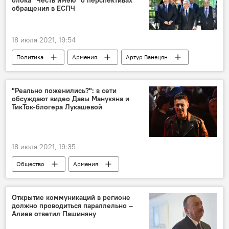
обращения в ЕСПЧ
18 июля 2021, 19:54
Политика
Армения
Артур Ванецян
ЕСПЧ
блок "Честь имею"
Новости Армения
"Реально поженились?": в сети
обсуждают видео Давы Манукяна и
ТикТок-блогера Лукашевой
18 июля 2021, 19:35
Общество
Армения
Давид Манукян
Открытие коммуникаций в регионе
должно проводиться параллельно –
Алиев ответил Пашиняну