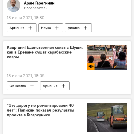
Арам Гарегинян
Обозреватель
18 июля 2021, 18:30
Армения
Наука
физика
Кадр дня! Единственная связь с Шуши:
как в Ереване сушат карабахские
ковры
18 июля 2021, 18:05
Общество
Армения
Нагорный Карабах
Шуши
Ереван
ковры
"Эту дорогу не ремонтировали 40
лет": Папикян показал результаты
проекта в Гегаркунике