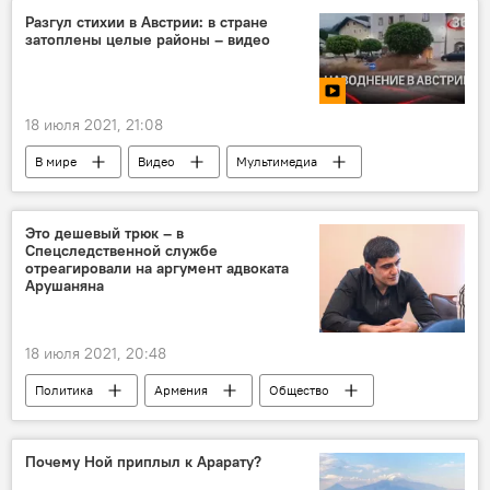
Разгул стихии в Австрии: в стране
затоплены целые районы – видео
18 июля 2021, 21:08
В мире
Видео
Мультимедиа
Австрия
наводнение
Это дешевый трюк – в
Спецследственной службе
отреагировали на аргумент адвоката
Арушаняна
18 июля 2021, 20:48
Политика
Армения
Общество
трюк
Специальная следственная служба
Аруш Арушанян
адвокат
Почему Ной приплыл к Арарату?
Новости Армения
Горис