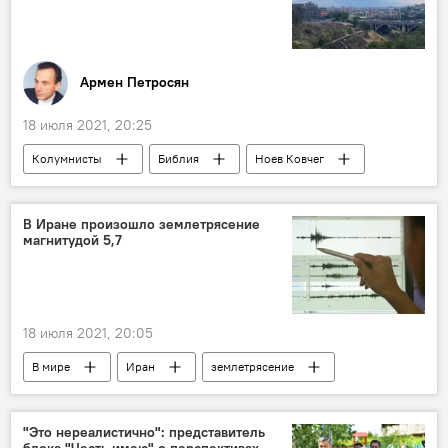
Армен Петросян
18 июля 2021, 20:25
Колумнисты
Библия
Ноев Ковчег
В Иране произошло землетрясение
магнитудой 5,7
18 июля 2021, 20:05
В мире
Иран
землетрясение
"Это нереалистично": представитель
блока "Честь имею" о перспективах