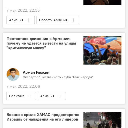
7 мая 2022, 22:35
Армения
Новости Армения
оппозиция
автопробег
Гюмри
Политика
Общество
Протестное движение в Армении:
почему не удается вывести на улицы
"критическую массу"
Арман Гукасян
Эксперт общественного клуба "Глас народа"
7 мая 2022, 22:06
Политика
Армения
Новости Армения
оппозиция
Колумнисты
Военное крыло ХАМАС предостерегло
Израиль от нападения на его лидеров