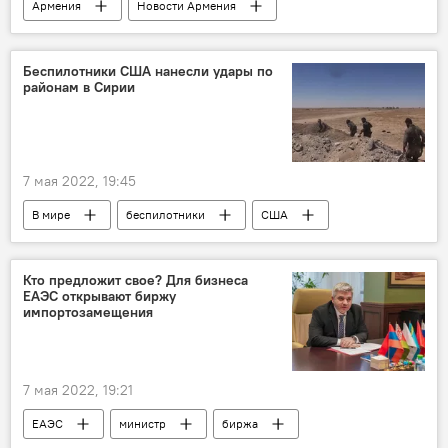
Армения
Новости Армения
Политика
МЧС
арест
Общество
Беспилотники США нанесли удары по
районам в Сирии
7 мая 2022, 19:45
В мире
беспилотники
США
удары
Сирия
Кто предложит свое? Для бизнеса
ЕАЭС открывают биржу
импортозамещения
7 мая 2022, 19:21
ЕАЭС
министр
биржа