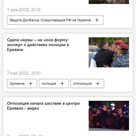
7 мая 2022, 21:13
Защита Донбасса. Спецоперация РФ на Украине
В мире
Искандер
Украина
МО
РФ
Сводка
Сдали нервы – не носи форму:
эксперт о действиях полиции в
вооружение
Ереване
7 мая 2022, 21:01
Армения
полиция
оппозиция
Политика
Оппозиция начала шествие в центре
Еревана - видео