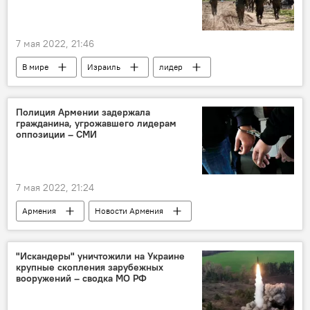
7 мая 2022, 21:46
В мире
Израиль
лидер
нападение
Полиция Армении задержала
гражданина, угрожавшего лидерам
оппозиции – СМИ
7 мая 2022, 21:24
Армения
Новости Армения
Политика
Общество
полиция
гражданин
оппозиция
СМИ
"Искандеры" уничтожили на Украине
крупные скопления зарубежных
вооружений – сводка МО РФ