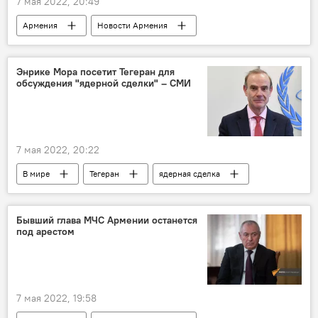
7 мая 2022, 20:49
Армения
Новости Армения
Политика
Общество
оппозиция
шествие
Ереван
Энрике Мора посетит Тегеран для
обсуждения "ядерной сделки" – СМИ
7 мая 2022, 20:22
В мире
Тегеран
ядерная сделка
СМИ
Бывший глава МЧС Армении останется
под арестом
7 мая 2022, 19:58