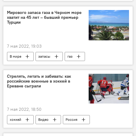
импорт
Армения
ЕЭК
Мирового запаса газа в Черном море
хватит на 45 лет – бывший премьер
Турции
7 мая 2022, 19:03
В мире
запасы
газ
Турция
Черное море
Премьер
Стрелять, летать и забивать: как
российские военные в хоккей в
Ереване сыграли
7 мая 2022, 18:50
хоккей
Видео
Россия
Армения