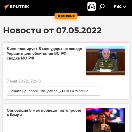
РУС
Армения
Новости от 07.05.2022
Киев планирует 8 мая удары на западе
Украины для обвинения ВС РФ -
сводка МО РФ
7 мая 2022, 22:46
Защита Донбасса. Спецоперация РФ на Украине
В мире
Киев
МО
РФ
Украина
обвинения
удар
Оппозиция 8 мая проведет автопробег
в Гюмри
Сводка