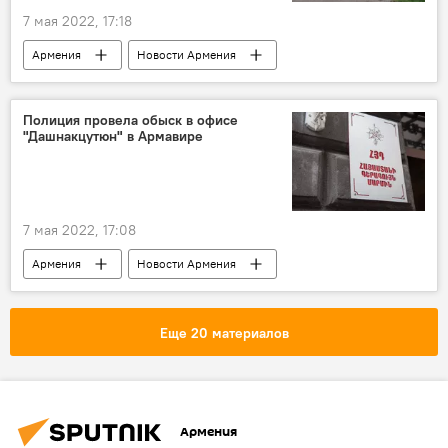
7 мая 2022, 17:18
Армения
Новости Армения
Ситуация на армяно-азербайджанской границе: что происходит?
Политика
Общество
Полиция провела обыск в офисе
"Дашнакцутюн" в Армавире
ВС Азербайджана
Сотк
стрельба
7 мая 2022, 17:08
Армения
Новости Армения
Политика
Общество
полиция
обыск
офис
Армавир
Еще 20 материалов
АРФ Дашнакцутюн
Армения