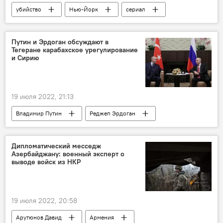
убийство
Нью-Йорк
сериал
Путин и Эрдоган обсуждают в
Тегеране карабахское урегулирование
и Сирию
19 июля 2022, 21:13
Владимир Путин
Реджеп Эрдоган
Россия
Турция
Нагорный Карабах
Сирия
Дипломатический месседж
Азербайджану: военный эксперт о
выводе войск из НКР
19 июля 2022, 20:58
Арутюнов Давид
Армения