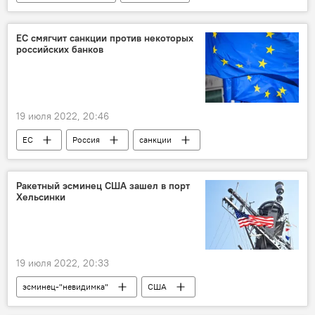
Нагорный Карабах
Политика
войска
ЕС смягчит санкции против некоторых
российских банков
19 июля 2022, 20:46
ЕС
Россия
санкции
Ракетный эсминец США зашел в порт
Хельсинки
19 июля 2022, 20:33
эсминец-"невидимка"
США
Хельсинки
порт