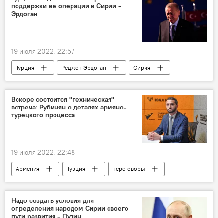
поддержки ее операции в Сирии -
Эрдоган
19 июля 2022, 22:57
Турция
Реджеп Эрдоган
Сирия
Вскоре состоится "техническая"
встреча: Рубинян о деталях армяно-
турецкого процесса
19 июля 2022, 22:48
Армения
Турция
переговоры
Рубинян Рубен
спецпредставитель
Надо создать условия для
определения народом Сирии своего
пути развития - Путин