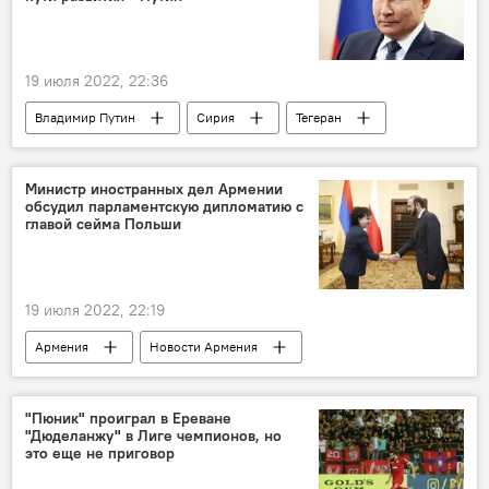
19 июля 2022, 22:36
Владимир Путин
Сирия
Тегеран
Иран
Турция
Россия
Министр иностранных дел Армении
обсудил парламентскую дипломатию с
главой сейма Польши
19 июля 2022, 22:19
Армения
Новости Армения
Арарат Мирзоян
МИД
сейм
Польша
"Пюник" проиграл в Ереване
"Дюделанжу" в Лиге чемпионов, но
это еще не приговор