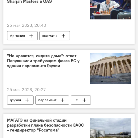
Sharjah Masters в ОАЭ
25 мая 2023, 20:40
Армения
шахматы
Айк Мартиросян
Спорт
Новости Армения
"Не нравится, сидите дома": ответ
Папуашвили требующим флага ЕС у
здания парламента Грузии
25 мая 2023, 20:27
Грузия
парламент
ЕС
флаг
В мире
МАГАТЭ на финальной стадии
разработки плана безопасности ЗАЭС
- гендиректор "Росатома"