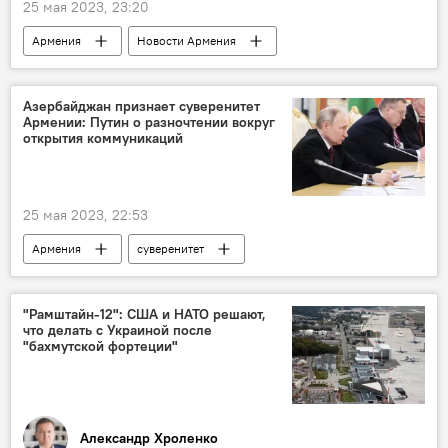
25 мая 2023, 23:20
Армения
Новости Армения
Глендейл
Нагорный Карабах
армяне
Азербайджан признает суверенитет
Армении: Путин о разночтении вокруг
открытия коммуникаций
25 мая 2023, 22:53
Армения
суверенитет
Владимир Путин
Политика
Новости Армения
"Рамштайн-12": США и НАТО решают,
что делать с Украиной после
"бахмутской фортеции"
Александр Хроленко