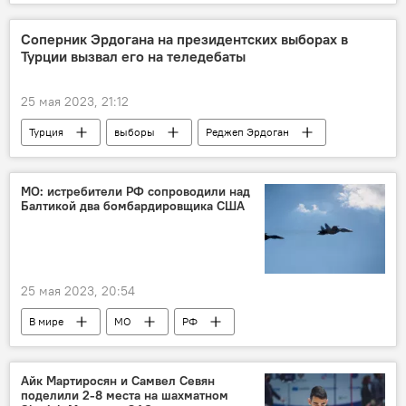
атомная энергия
АЭС
США
сотрудничество
Экономика
Соперник Эрдогана на президентских выборах в
Турции вызвал его на теледебаты
25 мая 2023, 21:12
Турция
выборы
Реджеп Эрдоган
соперник
дебаты
В мире
МО: истребители РФ сопроводили над
Балтикой два бомбардировщика США
25 мая 2023, 20:54
В мире
МО
РФ
истребитель
США
бомбардировщик
Айк Мартиросян и Самвел Севян
поделили 2-8 места на шахматном