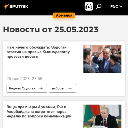
РУС
Армения
Новости от 25.05.2023
Нам нечего обсуждать: Эрдоган
ответил на призыв Кылычдароглу
провести дебаты
25 мая 2023, 23:56
Реджеп Эрдоган
выборы
Кемаль Кылычдароглу
В мире
Вице-премьеры Армении, РФ и
Азербайджана встретятся через
неделю по вопросу коммуникаций