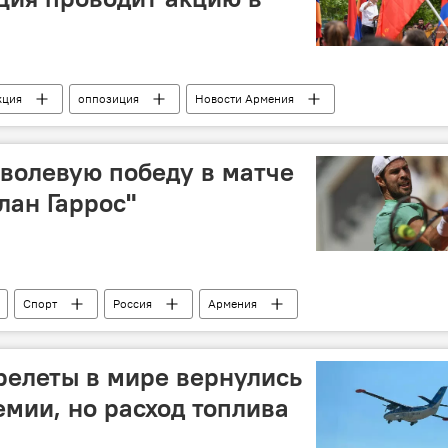
кция
оппозиция
Новости Армения
волевую победу в матче
лан Гаррос"
Спорт
Россия
Армения
релеты в мире вернулись
емии, но расход топлива