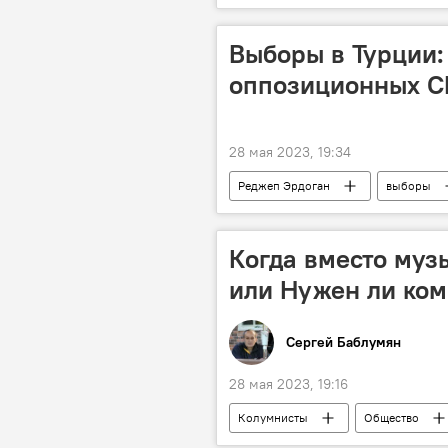
Общество
Пашинян Никол
Выборы в Турции:
оппозиционных С
28 мая 2023, 19:34
Реджеп Эрдоган
выборы
Когда вместо муз
или Нужен ли ко
Сергей Баблумян
28 мая 2023, 19:16
Колумнисты
Общество
Искусственный интеллект