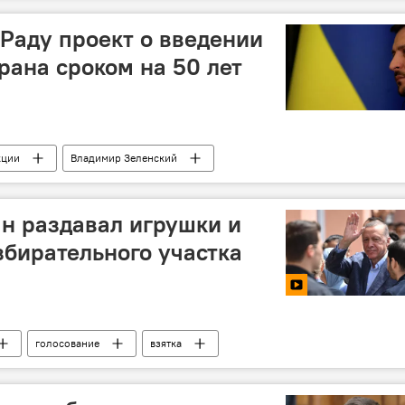
 Раду проект о введении
рана сроком на 50 лет
кции
Владимир Зеленский
ан раздавал игрушки и
збирательного участка
голосование
взятка