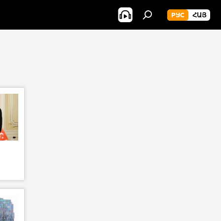
РУС
ՀԱՅ