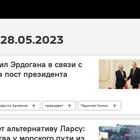
28.05.2023
л Эрдогана в связи с
 пост президента
овости Армения
президент
Пашинян Никол
т альтернативу Ларсу:
ва у морского пути из