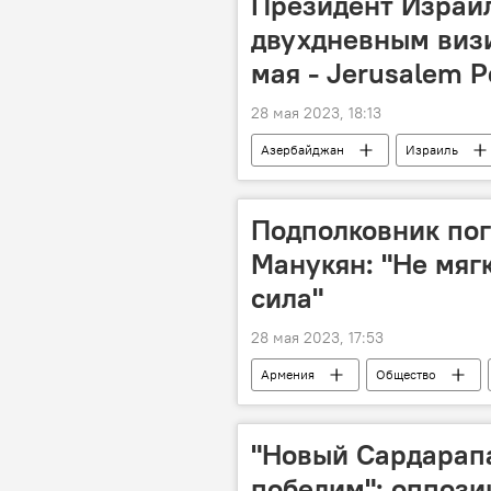
Президент Израил
двухдневным виз
мая - Jerusalem P
28 мая 2023, 18:13
Азербайджан
Израиль
Подполковник по
Манукян: "Не мягк
сила"
28 мая 2023, 17:53
Армения
Общество
"Новый Сардарапа
победим": оппози