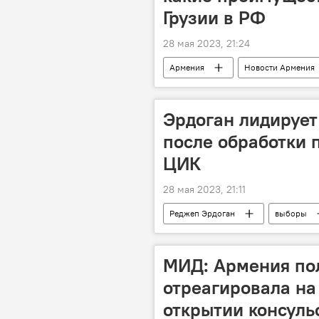
Грузии в РФ
28 мая 2023, 21:24
Армения
Новости Армения
Эрдоган лидирует
после обработки 
ЦИК
28 мая 2023, 21:11
Реджеп Эрдоган
выборы
МИД: Армения по
отреагировала на
открытии консуль