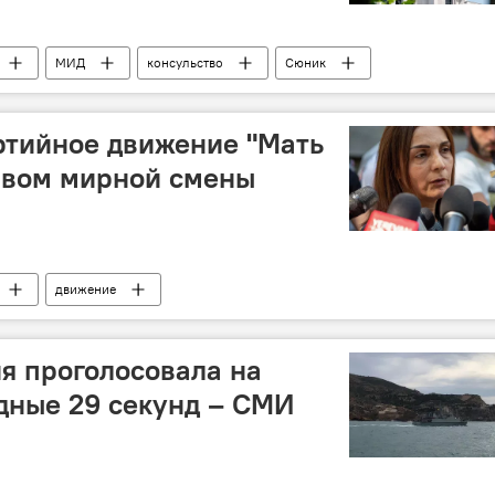
МИД
консульство
Сюник
ртийное движение "Мать
ывом мирной смены
движение
я проголосовала на
дные 29 секунд – СМИ