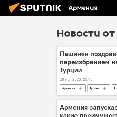
Армения
Новости от 
Пашинян поздрави
переизбранием на
Турции
28 мая 2023, 23:46
Армения
Турция
Н
Армения запускае
какие преимущест