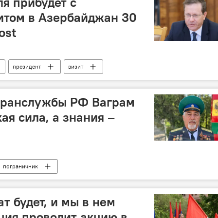
я прибудет с
итом в Азербайджан 30
ost
президент
визит
гранслужбы РФ Ваграм
ая сила, а знания –
пограничник
т будет, и мы в нем
ция проводит акцию в