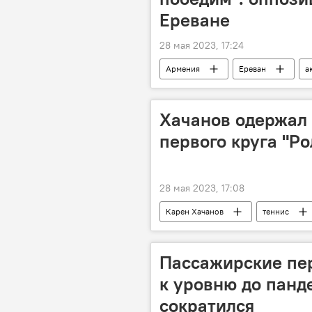
Ереване
28 мая 2023, 17:24
Армения
Ереван
а
Сардарапат
Хачанов одержал 
первого круга "Ро
28 мая 2023, 17:08
Карен Хачанов
теннис
Новости Армения
турнир
Пассажирские пе
к уровню до панд
сократился