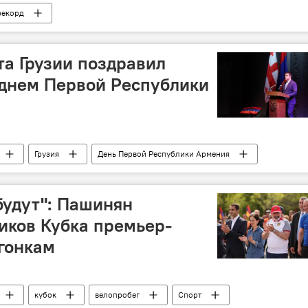
рекорд
а Грузии поздравил
 днем Первой Республики
Грузия
День Первой Республики Армения
будут": Пашинян
иков Кубка премьер-
гонкам
кубок
велопробег
Спорт