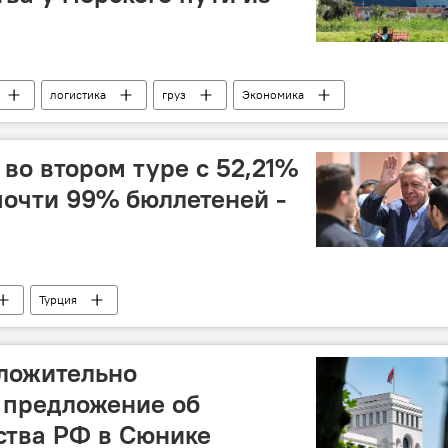
логистика
груз
Экономика
 во втором туре с 52,21%
почти 99% бюллетеней -
Турция
ложительно
 предложение об
ства РФ в Сюнике