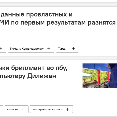
премьер-министр
 данные провластных и
МИ по первым результатам разнятся
Кемаль Кылычдароглу
Турция
ыки бриллиант во лбу,
мпьютеру Дилижан
музыка
электронная музыка