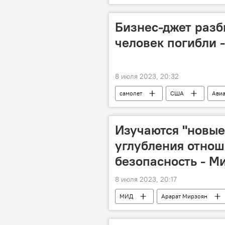
режим прекращения огня
н
Бизнес-джет разб
человек погибли 
8 июля 2023, 20:32
самолет
США
Авиа
Изучаются "новые
углубления отнош
безопасность - М
8 июля 2023, 20:17
МИД
Арарат Мирзоян
ЕС