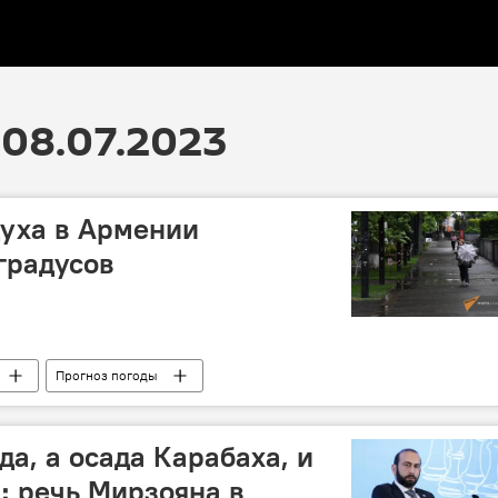
08.07.2023
духа в Армении
градусов
Прогноз погоды
да, а осада Карабаха, и
"։ речь Мирзояна в