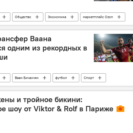
Общество
Экономика
маркетплейс Ozon
трансфер Ваана
ся одним из рекордных в
ши
Ваан Бичахчян
футбол
Спорт
рекорд
чемпионат
ены и тройное бикини:
 шоу от Viktor & Rolf в Париже