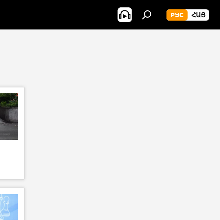
РУС
ՀԱՅ