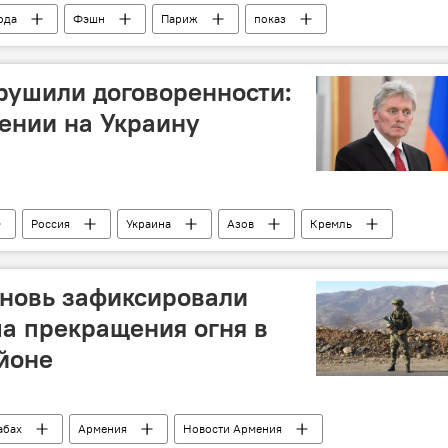
ода
Фэшн
Париж
показ
рушили договоренности:
ении на Украину
Россия
Украина
Азов
Кремль
новь зафиксировали
а прекращения огня в
йоне
абах
Армения
Новости Армения