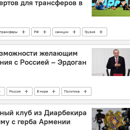
ртов для трансферов в
трансферы
РФ
санкции
Грузия
возможности желающим
ния с Россией – Эрдоган
Россия
В мире
Политика
ный клуб из Диарбекира
му с герба Армении