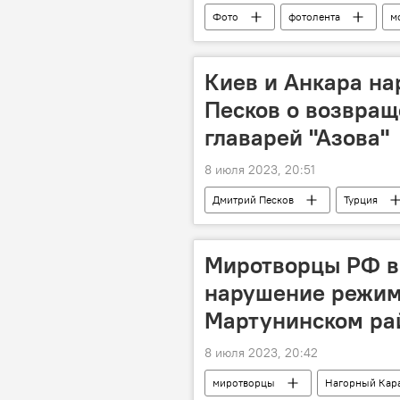
Фото
фотолента
м
Киев и Анкара на
Песков о возвращ
главарей "Азова"
8 июля 2023, 20:51
Дмитрий Песков
Турция
Киев
Анкара
Миротворцы РФ в
нарушение режим
Мартунинском ра
8 июля 2023, 20:42
миротворцы
Нагорный Кар