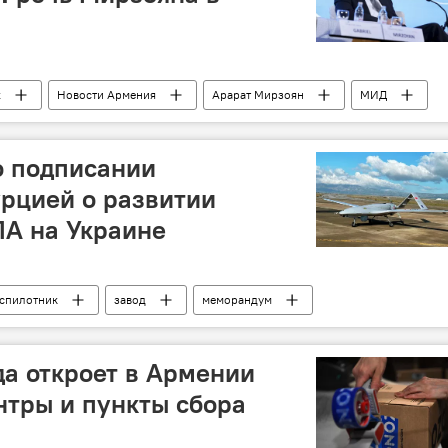
х
Новости Армения
Арарат Мирзоян
МИД
о подписании
рцией о развитии
ЛА на Украине
спилотник
завод
меморандум
да откроет в Армении
нтры и пункты сбора