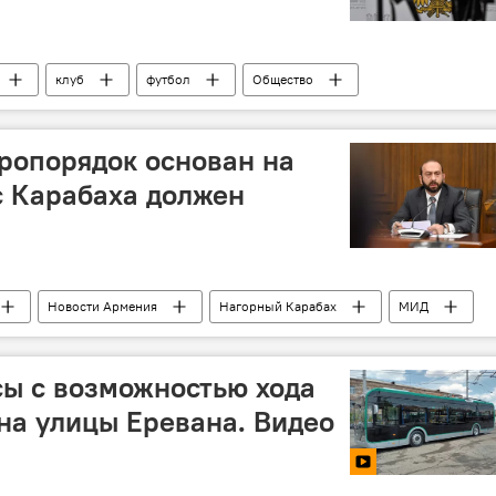
клуб
футбол
Общество
ропорядок основан на
с Карабаха должен
Новости Армения
Нагорный Карабах
МИД
ы с возможностью хода
на улицы Еревана. Видео