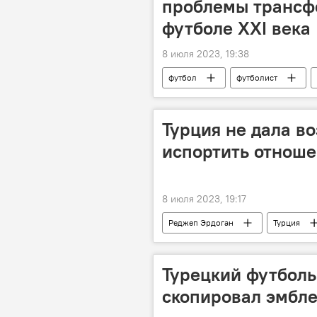
проблемы трансфе
футболе XXI века
8 июля 2023, 19:38
футбол
футболист
Армения
Турция не дала 
испортить отноше
8 июля 2023, 19:17
Реджеп Эрдоган
Турция
Турецкий футболь
скопировал эмбле