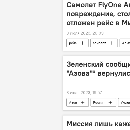
Самолет FlyOne A
повреждение, сто
отложен рейс в М
8 июля 2023, 20:09
рейс
самолет
Арм
Зеленский сообщи
"Азова"* вернули
8 июля 2023, 19:57
Азов
Россия
Укра
Миссия лишь каж