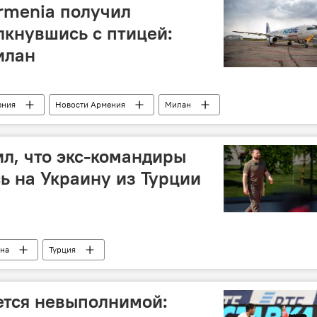
rmenia получил
лкнувшись с птицей:
илан
ения
Новости Армения
Милан
л, что экс-командиры
сь на Украину из Турции
ина
Турция
ется невыполнимой: