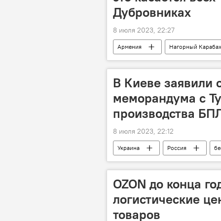
Дубровниках
8 июля 2023, 22:27
Армения
Нагорный Караба
В Киеве заявили 
меморандума с Ту
производства БП
8 июля 2023, 22:12
Украина
Россия
бе
OZON до конца го
логистические це
товаров