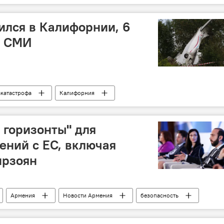
арушение
ился в Калифорнии, 6
- СМИ
катастрофа
Калифорния
 горизонты" для
ений с ЕС, включая
ирзоян
Армения
Новости Армения
безопасность