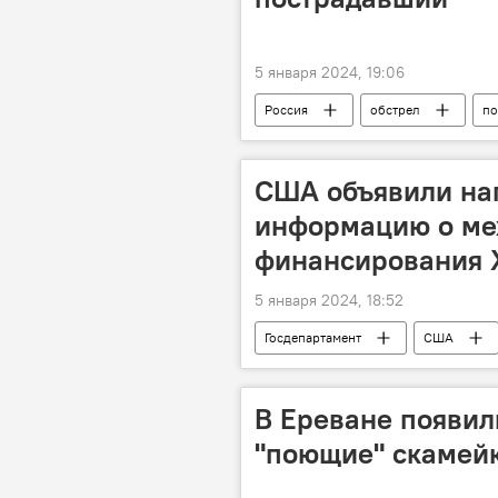
5 января 2024, 19:06
Россия
обстрел
по
США объявили наг
информацию о ме
финансирования 
5 января 2024, 18:52
Госдепартамент
США
В Ереване появил
"поющие" скамейк