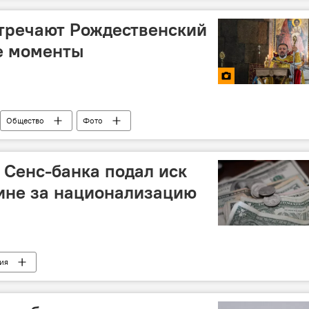
тречают Рождественский
е моменты
Общество
Фото
Сенс-банка подал иск
аине за национализацию
ия