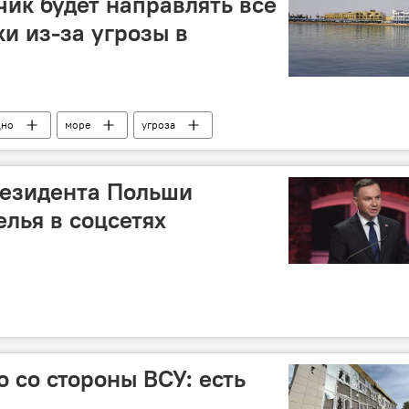
ик будет направлять все
и из-за угрозы в
дно
море
угроза
резидента Польши
елья в соцсетях
 со стороны ВСУ: есть