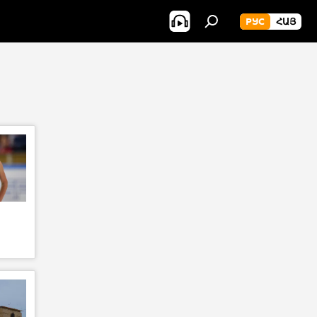
РУС
ՀԱՅ