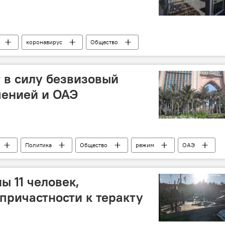
коронавирус
Общество
т в силу безвизовый
енией и ОАЭ
Политика
Общество
режим
ОАЭ
ы 11 человек,
причастности к теракту