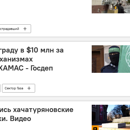
страдавший
раду в $10 млн за
ханизмах
ХАМАС - Госдеп
Сектор Газа
ись хачатуряновские
и. Видео