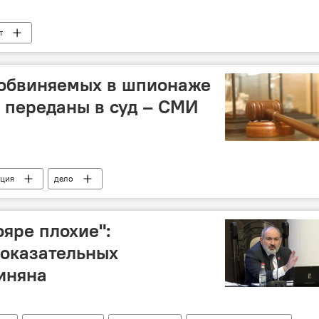
т
 обвиняемых в шпионаже
" переданы в суд – СМИ
рция
дело
ояре плохие":
показательных
иняна