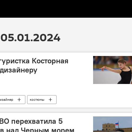
05.01.2024
игуристка Косторная
 дизайнеру
изайнер
костюмы
ВО перехватила 5
ов над Черным морем