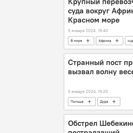
Крупный перевозч
суда вокруг Африк
Красном море
5 января 2024, 19:40
В мире
Африка
су
Странный пост п
вызвал волну вес
5 января 2024, 19:20
Польша
Дуда
Обстрел Шебекино
пострадавший