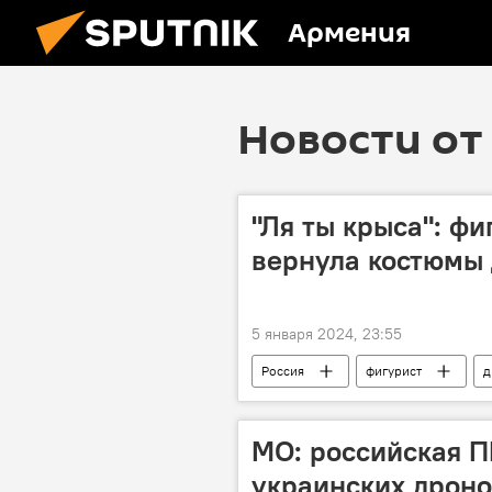
Армения
Новости от 
"Ля ты крыса": ф
вернула костюмы
5 января 2024, 23:55
Россия
фигурист
д
МО: российская П
украинских дрон