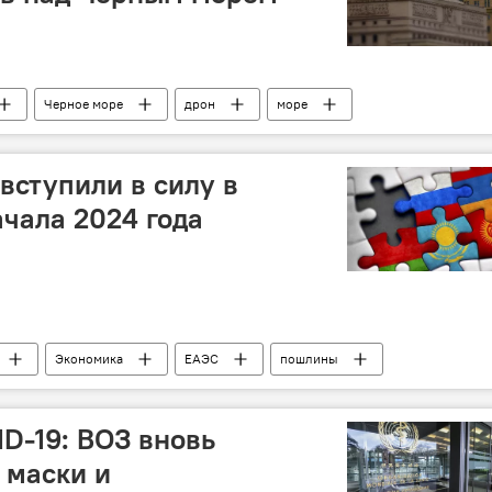
Черное море
дрон
море
вступили в силу в
ачала 2024 года
Экономика
ЕАЭС
пошлины
ID-19: ВОЗ вновь
 маски и