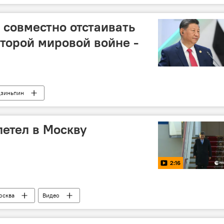
совместно отстаивать
Второй мировой войне -
Цзиньпин
етел в Москву
2:16
осква
Видео