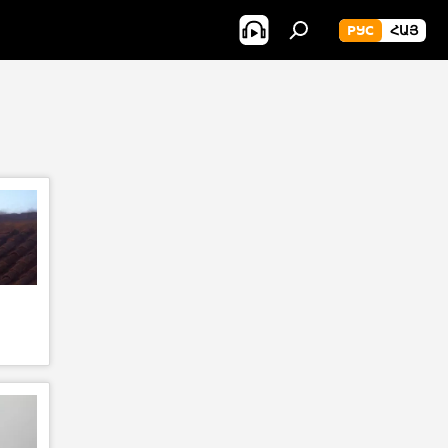
РУС
ՀԱՅ