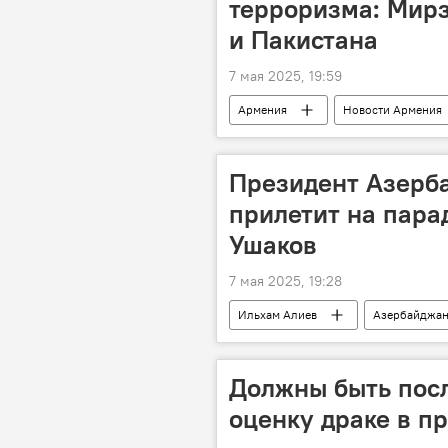
терроризма: Мирз
и Пакистана
7 мая 2025, 19:59
Армения
Новости Армения
Пакистан
Президент Азерб
прилетит на пара
Ушаков
7 мая 2025, 19:28
Ильхам Алиев
Азербайджа
Должны быть посл
оценку драке в п