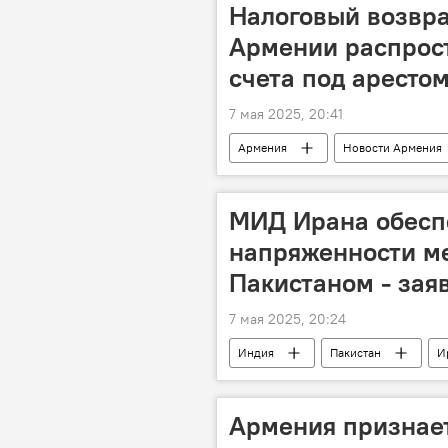
Налоговый возвра
Армении распростр
счета под аресто
7 мая 2025, 20:41
Армения
Новости Армения
МИД Ирана обесп
напряженности м
Пакистаном - зая
7 мая 2025, 20:24
Индия
Пакистан
И
Армения признает