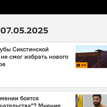
07.05.2025
убы Сикстинской
 не смог избрать нового
ре
0:15
мении боятся
шательства"? Мнение