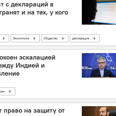
т с деклараций в
анят и на тех, у кого
м
Экономика
Общество
декларация
окоен эскалацией
ежду Индией и
вление
ран
 право на защиту от