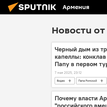
Армения
Новости от 
Черный дым из тр
капеллы։ конклав
Папу в первом ту
7 мая 2025, 23:12
Видео
Папа Римский
Почему власти Ар
"российского вме