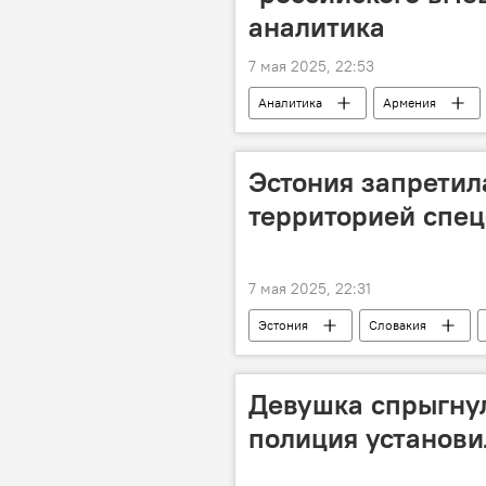
аналитика
7 мая 2025, 22:53
Аналитика
Армения
Эстония запретил
территорией спе
7 мая 2025, 22:31
Эстония
Словакия
Девушка спрыгнул
полиция установи