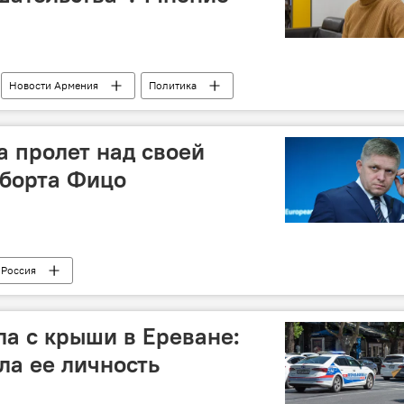
Новости Армения
Политика
а пролет над своей
цборта Фицо
Россия
а с крыши в Ереване:
ла ее личность