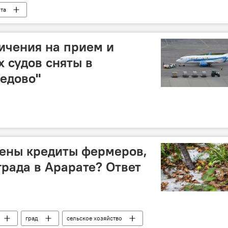
та
ичения на прием и
 судов сняты в
едово"
жены кредиты фермеров,
града в Арарате? Ответ
град
сельское хозяйство