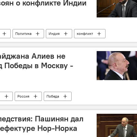
оян о конфликте Индии
Политика
Индия
конфликт
айджана Алиев не
д Победы в Москву -
н
Россия
Победа
едствия: Пашинян дал
рефектуре Нор-Норка