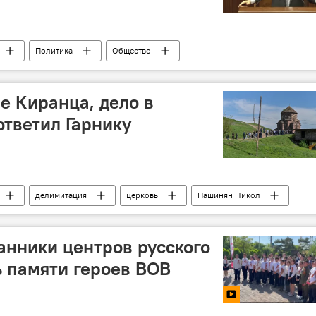
Политика
Общество
е Киранца, дело в
ответил Гарнику
делимитация
церковь
Пашинян Никол
анники центров русского
ь памяти героев ВОВ