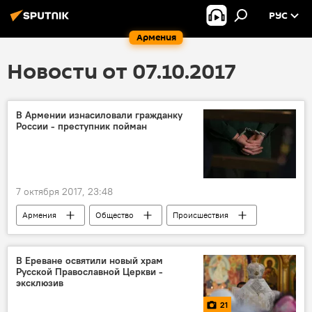
РУС
Армения
Новости от 07.10.2017
В Армении изнасиловали гражданку
России - преступник пойман
7 октября 2017, 23:48
Армения
Общество
Происшествия
преступник
преступление
изнасилование
В Ереване освятили новый храм
Русской Православной Церкви -
эксклюзив
21