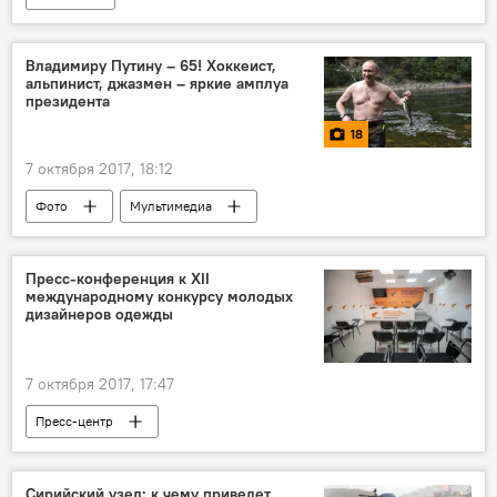
Владимиру Путину – 65! Хоккеист,
альпинист, джазмен – яркие амплуа
президента
18
7 октября 2017, 18:12
Фото
Мультимедиа
Владимир Путин
президент
день рождения
Пресс-конференция к XII
международному конкурсу молодых
дизайнеров одежды
7 октября 2017, 17:47
Пресс-центр
Сирийский узел: к чему приведет