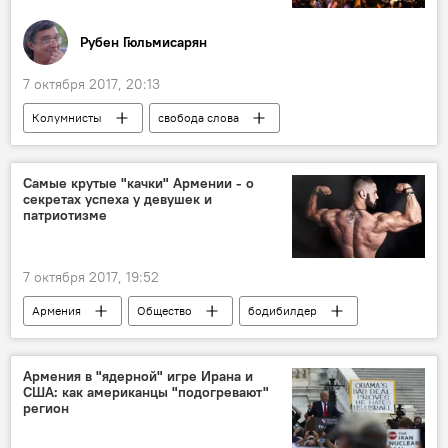
Рубен Гюльмисарян
7 октября 2017, 20:13
Колумнисты
свобода слова
оппозиция
Самые крутые "качки" Армении - о
секретах успеха у девушек и
патриотизме
7 октября 2017, 19:52
Армения
Общество
бодибилдер
Армения в "ядерной" игре Ирана и
США: как американцы "подогревают"
регион