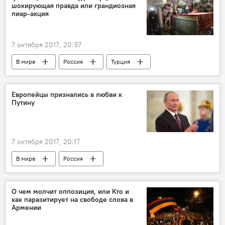
шокирующая правда или грандиозная
пиар-акция
7 октября 2017, 20:37
В мире
Россия
Турция
Николай Чудотворец
мощи
сенсация
ученые
заявление
Европейцы признались в любви к
Путину
7 октября 2017, 20:17
В мире
Россия
О чем молчит оппозиция, или Кто и
как паразитирует на свободе слова в
Армении