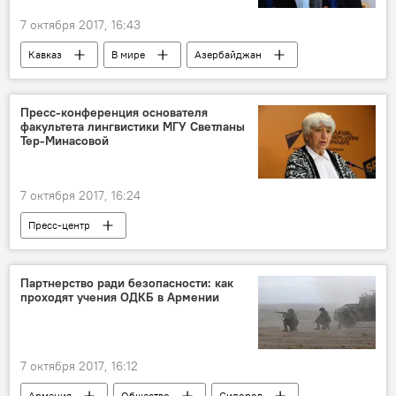
7 октября 2017, 16:43
Кавказ
В мире
Азербайджан
переговоры
Нагорный Карабах сегодня
Ильхам Алиев
президент
Пресс-конференция основателя
факультета лингвистики МГУ Светланы
сопредседатель
Тер-Минасовой
7 октября 2017, 16:24
Пресс-центр
Партнерство ради безопасности: как
проходят учения ОДКБ в Армении
7 октября 2017, 16:12
Армения
Общество
Сидоров