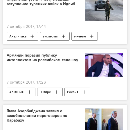
вступление турецких войск в Идлиб
7 октября 2017, 17:44
Аналитика
эксперты
мнение
Армянин поразил публику
интеллектом на российском телешоу
7 октября 2017, 17:26
Армения
В мире
Россия
Фрязино
Нарек Геводнян
интеллект
Глава Азербайджана заявил о
возобновлении переговоров по
Карабаху