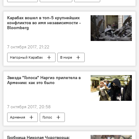
Мультимедиа
Культура
Наргиз
СМИ
Kaрабах вошел в топ-5 крупнейших
конфликтов во имя независимости -
Bloomberg
7 октября 2017, 21:22
Нагорный Карабах
В мире
Bloomberg
Нагорный Карабах сегодня
Звезда "Голоса" Наргиз прилетела в
Армению: как это было
7 октября 2017, 20:58
Армения
Голос
Гробница Николая Чудотворца: