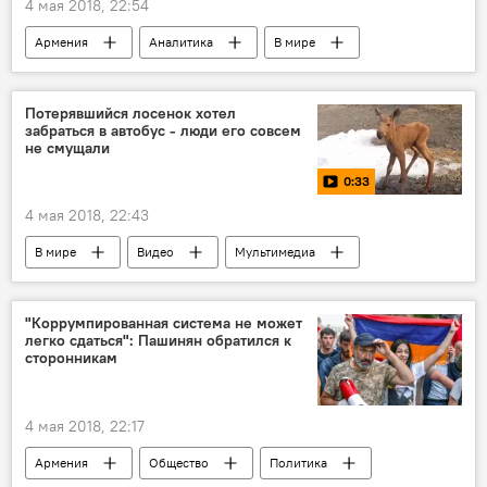
4 мая 2018, 22:54
Армения
Аналитика
В мире
Иран
Запад
ЕАЭС
конфликт
кризис
Потерявшийся лосенок хотел
забраться в автобус - люди его совсем
не смущали
0:33
4 мая 2018, 22:43
В мире
Видео
Мультимедиа
лосенок
"Коррумпированная система не может
легко сдаться": Пашинян обратился к
сторонникам
4 мая 2018, 22:17
Армения
Общество
Политика