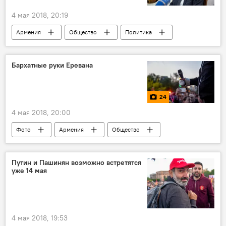
4 мая 2018, 20:19
Армения
Общество
Политика
омбудсмен
Бархатная революция в Армении
протесты
Бархатные руки Еревана
24
4 мая 2018, 20:00
Фото
Армения
Общество
Мультимедиа
Политика
революция
Путин и Пашинян возможно встретятся
уже 14 мая
Бархатная революция в Армении
4 мая 2018, 19:53