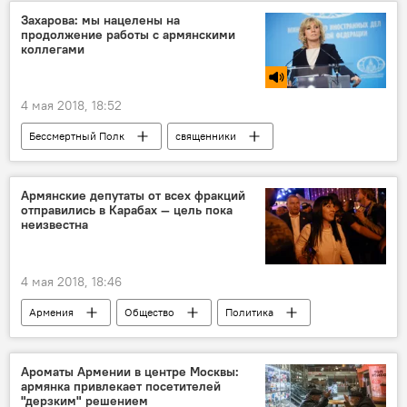
министр
бархатная революция
Захарова: мы нацелены на
продолжение работы с армянскими
растрата
коллегами
4 мая 2018, 18:52
Бессмертный Полк
священники
Мария Захарова
Голос
Армянские депутаты от всех фракций
отправились в Карабах — цель пока
неизвестна
4 мая 2018, 18:46
Армения
Общество
Политика
Бако Саакян
депутат
фракция
парламент
президент
Ароматы Армении в центре Москвы:
армянка привлекает посетителей
"дерзким" решением