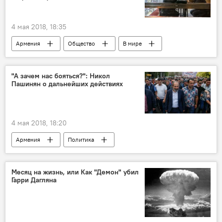
4 мая 2018, 18:35
Армения
Общество
В мире
Россия
Москва
кафе
рецепт
бизнес
"А зачем нас бояться?": Никол
Пашинян о дальнейших действиях
4 мая 2018, 18:20
Армения
Политика
Пашинян Никол
Бархатная революция в Армении
ситуация
Месяц на жизнь, или Как "Демон" убил
Гарри Дагляна