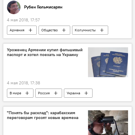
Рубен Гюльмисарян
4 мая 2018, 17:57
Армения
Общество
Колумнисты
Интересные факты об Армении и армянах
Гарри Даглян
ядерное оружие
Уроженец Армении купил фальшивый
паспорт и хотел поехать на Украину
4 мая 2018, 17:38
В мире
Россия
Украина
граница
фальшивка
мужчина
паспорт
"Понять бы расклад": карабахским
переговорам грозят новые времена