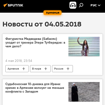
РУС
Армения
Новости от 04.05.2018
Фигуристка Медведева (Бабасян)
уходит от тренера Этери Тутберидзе: в
чем дело?
4 мая 2018, 23:54
Армения
В мире
Россия
Спорт
Евгения Медведева
фигурное катание
Судьбоносная 10-дневка для Ирана:
кризис в Армении волнует не меньше
конфликта с Западом