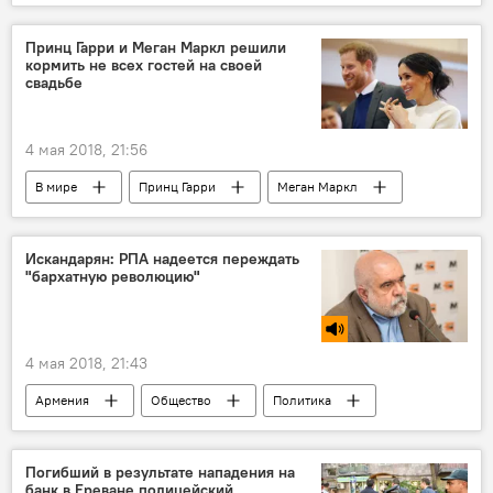
система
Бархатная революция в Армении
Пашинян Никол
коррупция
Принц Гарри и Меган Маркл решили
кормить не всех гостей на своей
свадьбе
4 мая 2018, 21:56
В мире
Принц Гарри
Меган Маркл
свадьба
Искандарян: РПА надеется переждать
"бархатную революцию"
4 мая 2018, 21:43
Армения
Общество
Политика
Искандарян
РПА
бархатная революция
Погибший в результате нападения на
банк в Ереване полицейский