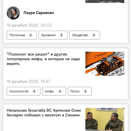
Лаура Саркисян
19 декабря 2020, 20:02
Политика
Армения
Общество
Колумнисты
Ситуация в Армении после подписания заявления по Карабаху
"Психолог все решит" и другие
популярные мифы, в которые не надо
Сотк
село
Азербайджан
верить
граница
19 декабря 2020, 19:47
психология
мифы
Голос
Начальник Генштаба ВС Армении Оник
Гаспарян побывал с визитом в Сюнике