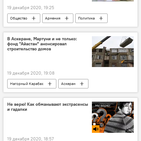
19 декабря 2020, 19:25
Общество
Армения
Политика
Генштаб
Оник Гаспарян
визит
Сюник
Новости Армения
В Аскеране, Мартуни и не только:
фонд "Айастан" анонсировал
Проблема демаркации армяно-азербайджанской границы
строительство домов
Вооруженные силы
19 декабря 2020, 19:08
Нагорный Карабах
Аскеран
Мартуни
Послевоенный Карабах
переговоры
дом
фонд
Не верю! Как обманывают экстрасенсы
и гадалки
власть
19 декабря 2020, 18:57