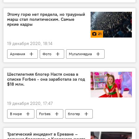
Происшествия и инциденты в Армении
ДТП
Этому горю нет предела, но траурный
марш стал политическим. Самые
яркие кадры
21
19 декабря 2020, 18:14
Армения
Фото
Мультимедиа
кадры
Траур
Шестилетняя блогер Настя снова в
списке Forbes - она заработала за год
$18 млн.
19 декабря 2020, 17:47
В мире
Forbes
блогер
Трагический инцидент в Ереване –
девушка бросилась с Киевского моста