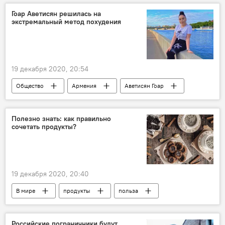
Новости Армения
шествие
Гоар Аветисян решилась на
экстремальный метод похудения
19 декабря 2020, 20:54
Общество
Армения
Аветисян Гоар
Полезно знать: как правильно
сочетать продукты?
19 декабря 2020, 20:40
В мире
продукты
польза
Российские пограничники будут