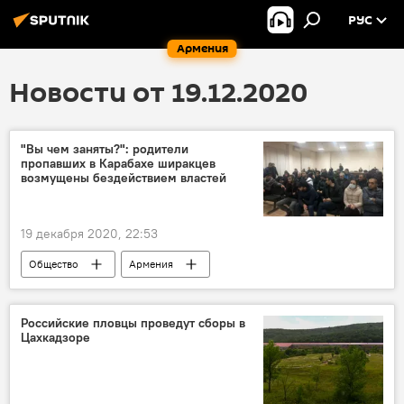
РУС
Армения
Новости от 19.12.2020
"Вы чем заняты?": родители
пропавших в Карабахе ширакцев
возмущены бездействием властей
19 декабря 2020, 22:53
Общество
Армения
Нагорный Карабах
родители
Минобороны
Новости Армения
Российские пловцы проведут сборы в
Цахкадзоре
Вопрос пленных, заложников, без вести пропавших и погибших в Карабахе
власть