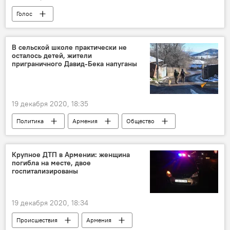
Голос
В сельской школе практически не
осталось детей, жители
приграничного Давид-Бека напуганы
19 декабря 2020, 18:35
Политика
Армения
Общество
Проблема демаркации армяно-азербайджанской границы
Давид-Бек
скот
Новости Армения
Крупное ДТП в Армении: женщина
погибла на месте, двое
дети
школа
госпитализированы
19 декабря 2020, 18:34
Происшествия
Армения