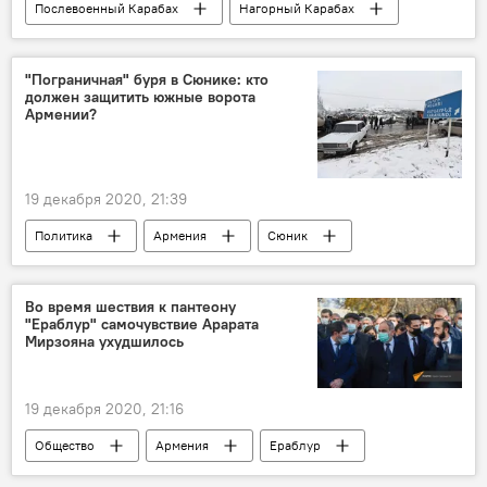
Послевоенный Карабах
Нагорный Карабах
миротворцы
Мартуни
дом
"Пограничная" буря в Сюнике: кто
должен защитить южные ворота
Армении?
19 декабря 2020, 21:39
Политика
Армения
Сюник
граница
Во время шествия к пантеону
"Ераблур" самочувствие Арарата
Мирзояна ухудшилось
19 декабря 2020, 21:16
Общество
Армения
Ераблур
Арарат Мирзоян
парламент