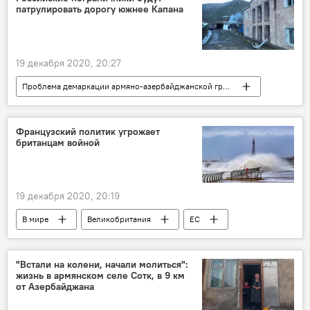
патрулировать дорогу южнее Капана
19 декабря 2020, 20:27
Проблема демаркации армяно-азербайджанской границы
Политика
Армения
Общество
Капан
дорога
Новости Армения
Французский политик угрожает
британцам войной
безопасность
пограничник
19 декабря 2020, 20:19
В мире
Великобритания
ЕС
флот
Франция
"Встали на колени, начали молиться":
жизнь в армянском селе Сотк, в 9 км
от Азербайджана