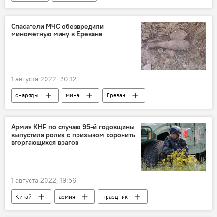
Спасатели МЧС обезвредили
минометную мину в Ереване
1 августа 2022, 20:12
снаряды
мина
Ереван
Армения
Новости Армения
боеприпасы
Армия КНР по случаю 95-й годовщины
выпустила ролик с призывом хоронить
Происшествия и инциденты в Ереване
вторгающихся врагов
1 августа 2022, 19:56
Китай
армия
праздник
видеоролик