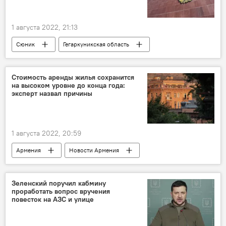
1 августа 2022, 21:13
Сюник
Гегаркуникская область
Армения
Новости Армения
напряженность
граница
слухи
Стоимость аренды жилья сохранится
на высоком уровне до конца года:
эксперт назвал причины
1 августа 2022, 20:59
Армения
Новости Армения
недвижимость
жилье
Общество
Зеленский поручил кабмину
проработать вопрос вручения
повесток на АЗС и улице