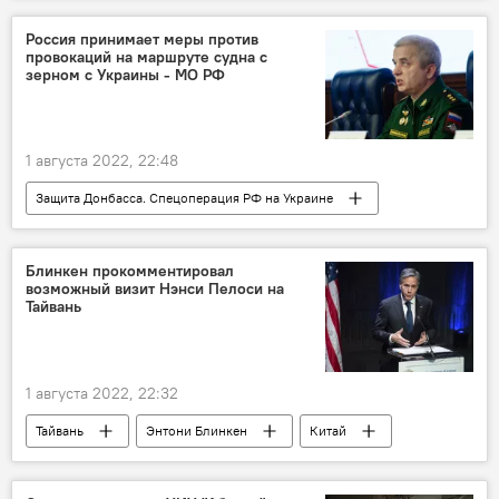
Россия принимает меры против
провокаций на маршруте судна с
зерном с Украины - МО РФ
1 августа 2022, 22:48
Защита Донбасса. Спецоперация РФ на Украине
Россия
Украина
провокация
Блинкен прокомментировал
возможный визит Нэнси Пелоси на
Тайвань
1 августа 2022, 22:32
Тайвань
Энтони Блинкен
Китай