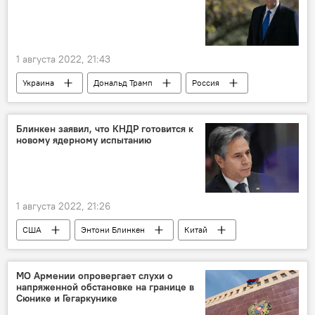
1 августа 2022, 21:43
Украина
Дональд Трамп
Россия
Владимир Зеленский
Владимир Путин
ошибка
Блинкен заявил, что КНДР готовится к
новому ядерному испытанию
1 августа 2022, 21:26
США
Энтони Блинкен
Китай
МО Армении опровергает слухи о
напряженной обстановке на границе в
Сюнике и Гегаркунике