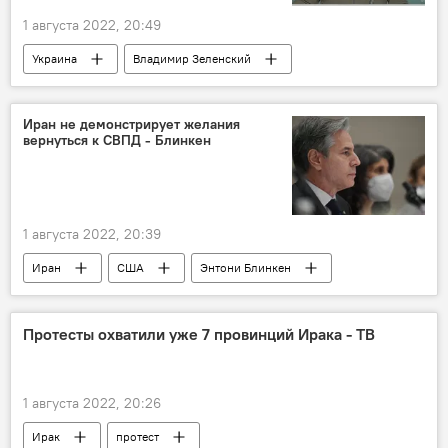
1 августа 2022, 20:49
Украина
Владимир Зеленский
петиция
повестка
воинская служба
Иран не демонстрирует желания
вернуться к СВПД - Блинкен
1 августа 2022, 20:39
Иран
США
Энтони Блинкен
Протесты охватили уже 7 провинций Ирака - ТВ
1 августа 2022, 20:26
Ирак
протест