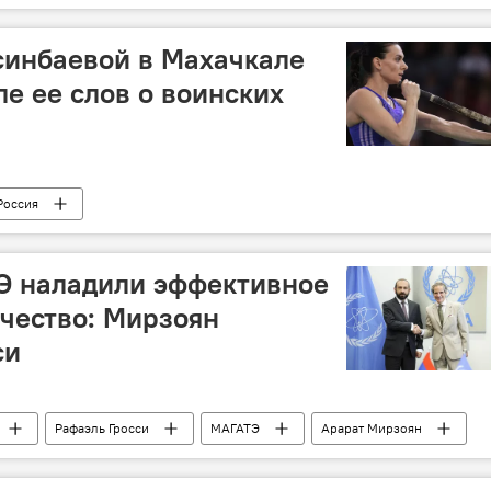
синбаевой в Махачкале
е ее слов о воинских
Россия
Э наладили эффективное
ичество: Мирзоян
си
Рафаэль Гросси
МАГАТЭ
Арарат Мирзоян