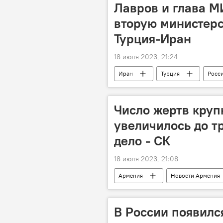
Лавров и глава М
вторую министер
Турция-Иран
18 июля 2023, 21:24
Иран
Турция
Росс
Хоссейн Амир Абдоллахиян
Число жертв круп
увеличилось до т
дело - СК
18 июля 2023, 21:08
Армения
Новости Армения
Происшествия и инциденты в Армен
В России появилс