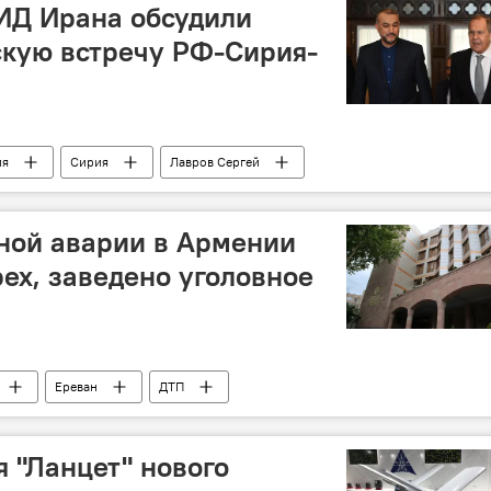
ИД Ирана обсудили
скую встречу РФ-Сирия-
ия
Сирия
Лавров Сергей
МИД
ной аварии в Армении
рех, заведено уголовное
Ереван
ДТП
ии
я "Ланцет" нового