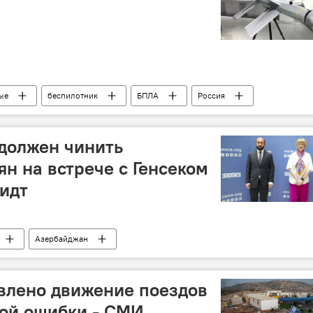
ые
беспилотник
БПЛА
Россия
должен чинить
ян на встрече с Генсеком
идт
Азербайджан
влено движение поездов
ой ошибки - СМИ