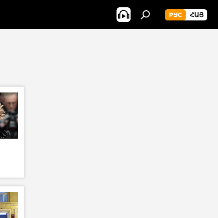
РУС
ՀԱՅ