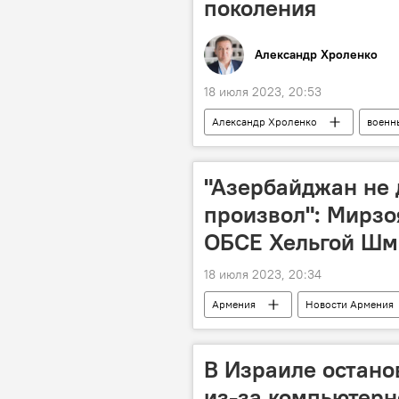
поколения
Александр Хроленко
18 июля 2023, 20:53
Александр Хроленко
военн
"Азербайджан не 
произвол": Мирзо
ОБСЕ Хельгой Шм
18 июля 2023, 20:34
Армения
Новости Армения
В Израиле остано
из-за компьютерн