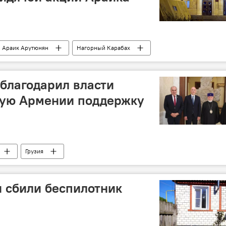
Араик Арутюнян
Нагорный Карабах
облагодарил власти
ную Армении поддержку
Грузия
и сбили беспилотник