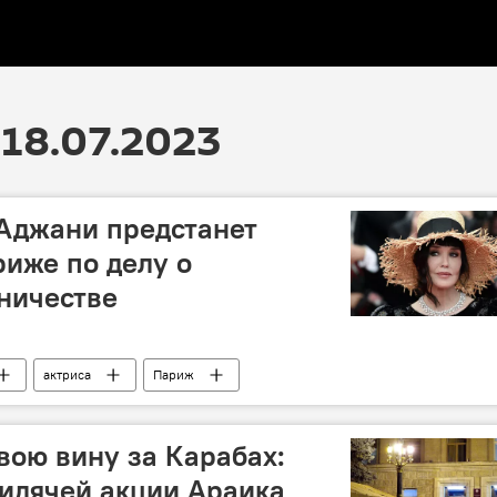
18.07.2023
Аджани предстанет
риже по делу о
ничестве
актриса
Париж
вою вину за Карабах:
сидячей акции Араика