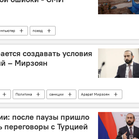
омпьютер
поезд
ается создавать условия
ий – Мирзоян
Политика
санкции
Арарат Мирзоян
ии: после паузы пришло
 переговоры с Турцией