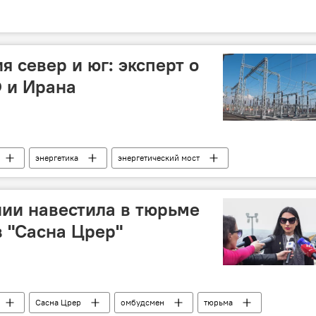
 север и юг: эксперт о
 и Ирана
энергетика
энергетический мост
ии навестила в тюрьме
в "Сасна Црер"
Сасна Црер
омбудсмен
тюрьма