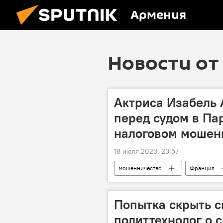
Армения
Новости от 
Актриса Изабель 
перед судом в Па
налоговом мошен
18 июля 2023, 23:57
мошенничество
Франция
Попытка скрыть с
политтехнолог о 