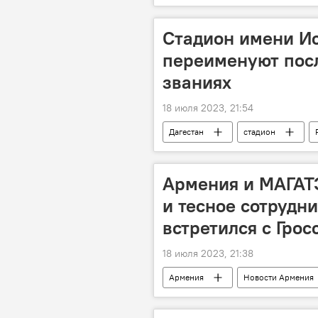
Стадион имени И
переименуют посл
званиях
18 июля 2023, 21:54
Дагестан
стадион
Армения и МАГАТ
и тесное сотрудн
встретился с Грос
18 июля 2023, 21:38
Армения
Новости Армения
МИД