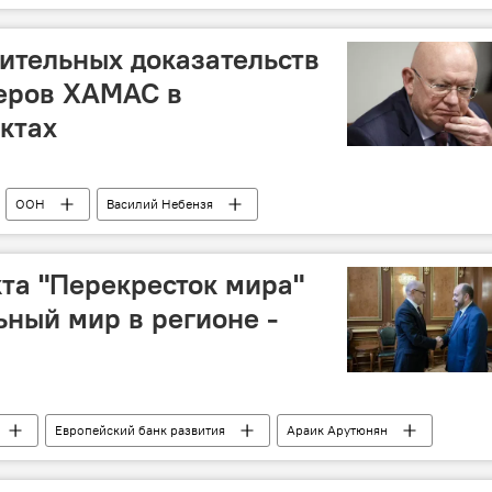
дительных доказательств
еров ХАМАС в
ктах
ООН
Василий Небензя
та "Перекресток мира"
ьный мир в регионе -
Европейский банк развития
Араик Арутюнян