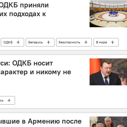
 ОДКБ приняли
их подходах к
ОДКБ
Беларусь
безопасность
В мире
си: ОДКБ носит
арактер и никому не
сь
ывшие в Армению после