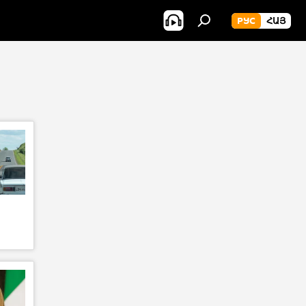
РУС
ՀԱՅ