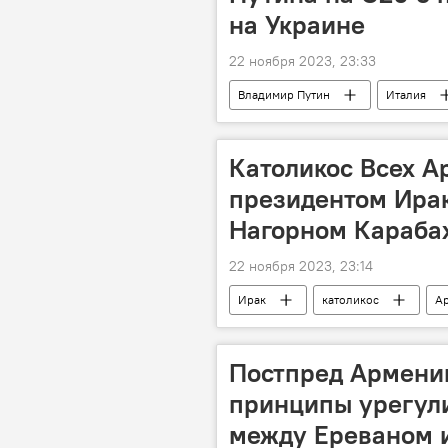
на Украине
22 ноября 2023, 23:33
Владимир Путин
Италия
Католикос Всех А
президентом Ирак
Нагорном Караба
22 ноября 2023, 23:14
Ирак
католикос
А
Постпред Армении
принципы урегул
между Ереваном 