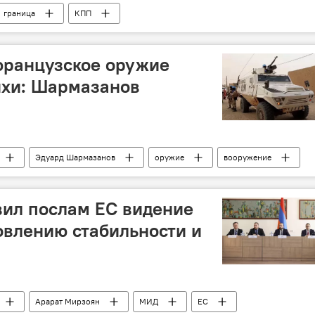
граница
КПП
французское оружие
ихи: Шармазанов
Эдуард Шармазанов
оружие
вооружение
оружения
вил послам ЕС видение
овлению стабильности и
Арарат Мирзоян
МИД
ЕС