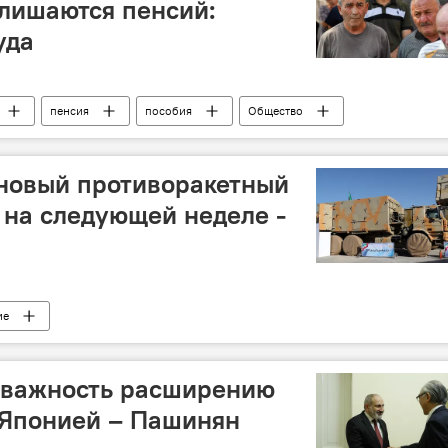
 лишаются пенсий:
уда
пенсия
пособия
Общество
 новый противоракетный
 на следующей неделе -
ие
 важность расширению
 Японией – Пашинян