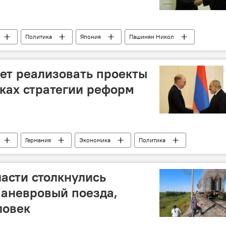
Политика
Япония
Пашинян Никол
о
ет реализовать проекты
ках стратегии реформ
Германия
Экономика
Политика
ласти столкнулись
маневровый поезда,
ловек