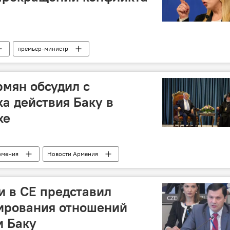
премьер-министр
рмян обсудил с
а действия Баку в
хе
рмения
Новости Армения
 в СЕ представил
ирования отношений
и Баку