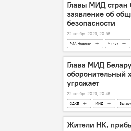
Главы МИД стран
заявление об общ
безопасности
22 ноября 2023, 20:56
РИА Новости
Минск
Глава МИД Белару
оборонительный х
угрожает
22 ноября 2023, 20:46
ОДКБ
МИД
Белару
Жители НК, приб