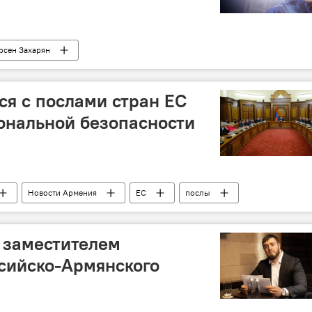
рсен Захарян
я с послами стран ЕС
ональной безопасности
Новости Армения
ЕС
послы
 заместителем
сийско-Армянского