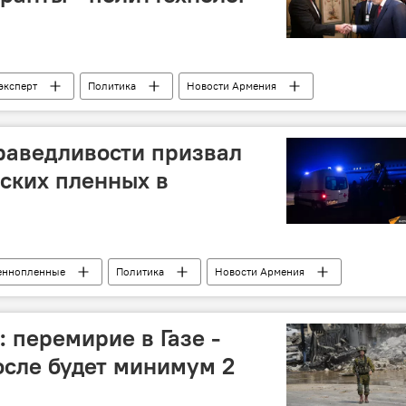
эксперт
Политика
Новости Армения
раведливости призвал
ских пленных в
еннопленные
Политика
Новости Армения
 перемирие в Газе -
после будет минимум 2