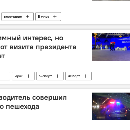
перемирие
В мире
имный интерес, но
от визита президента
ет
Ирак
экспорт
импорт
Арабский мир
Ближний Восток
водитель совершил
го пешехода