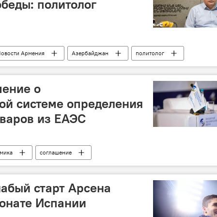
беды: политолог
овости Армения
Азербайджан
политолог
шение о
ой системе определения
варов из ЕАЭС
мика
соглашение
лабый старт Арсена
ионате Испании