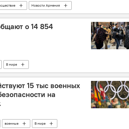
исшествие
Новости Армения
общают о 14 854
В мире
ствуют 15 тыс военных
безопасности на
.
военные
В мире