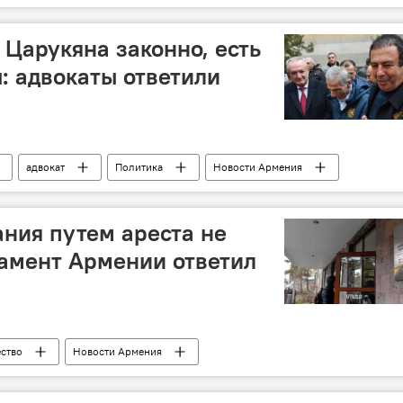
 Царукяна законно, есть
: адвокаты ответили
адвокат
Политика
Новости Армения
ания путем ареста не
амент Армении ответил
ство
Новости Армения