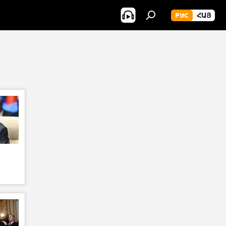
РУС
ՀԱՅ