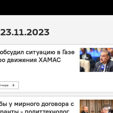
23.11.2023
обсудил ситуацию в Газе
юро движения ХАМАС
В мире
обы у мирного договора с
ранты - политтехнолог