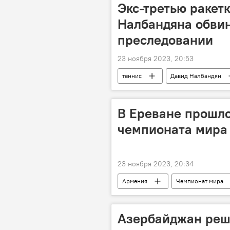
Экс-третью ракет
Налбандяна обвин
преследовании
23 ноября 2023, 20:53
теннис
Давид Налбандян
В Ереване прошл
чемпионата мира 
23 ноября 2023, 20:34
Армения
Чемпионат мира
Азербайджан реш