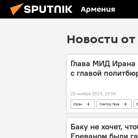
Армения
Новости от 
Глава МИД Ирана 
с главой политб
23 ноября 2023, 23:56
Иран
Сектор Газа
Баку не хочет, чт
Ереваном были га