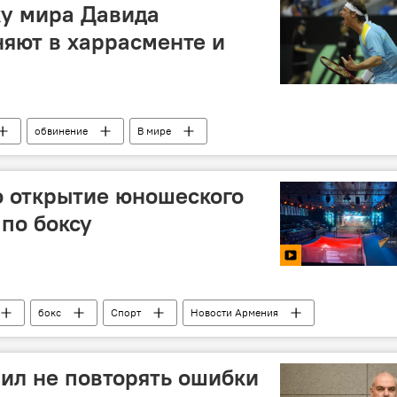
ку мира Давида
яют в харрасменте и
обвинение
В мире
о открытие юношеского
по боксу
бокс
Спорт
Новости Армения
ил не повторять ошибки