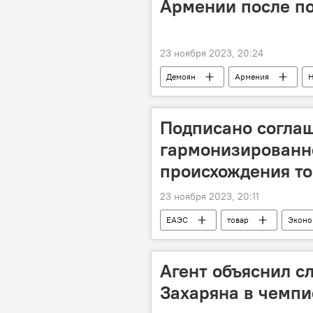
Армении после по
23 ноября 2023, 20:24
Демоян
Армения
Н
Подписано согла
гармонизированн
происхождения то
23 ноября 2023, 20:11
ЕАЭС
товар
Эконо
Агент объяснил с
Захаряна в чемп