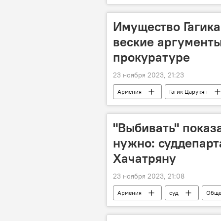
Имущество Гагика
веские аргументы
прокуратуре
23 ноября 2023, 21:23
Армения
Гагик Царукян
"Выбивать" показ
нужно: суддепарт
Хачатряну
23 ноября 2023, 21:08
Армения
суд
Обще