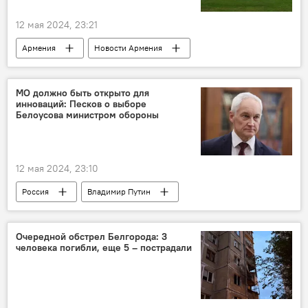
12 мая 2024, 23:21
Армения
Новости Армения
Политика
Арарат Мирзоян
Джейхун Байрамов
Франция
МО должно быть открыто для
инноваций: Песков о выборе
делимитация
граница
Белоусова министром обороны
12 мая 2024, 23:10
Россия
Владимир Путин
назначение
Очередной обстрел Белгорода: 3
человека погибли, еще 5 – пострадали