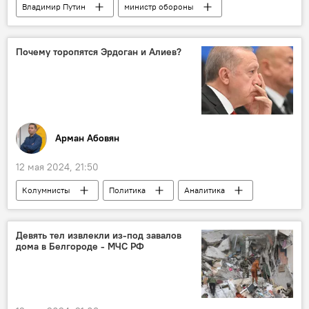
Владимир Путин
министр обороны
Россия
Политика
правительство
назначения
Почему торопятся Эрдоган и Алиев?
Арман Абовян
12 мая 2024, 21:50
Колумнисты
Политика
Аналитика
Девять тел извлекли из-под завалов
дома в Белгороде - МЧС РФ