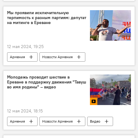
Политика
движение
Тавуш
граница
Азербайджан
Мы проявили исключительную
терпимость к разным партиям: депутат
на митинге в Ереване
12 мая 2024, 19:25
Армения
Новости Армения
Политика
партия
Ереван
митинг
Молодежь проводит шествие в
Ереване в поддержку движения "Тавуш
во имя родины" – видео
12 мая 2024, 18:15
Армения
Новости Армения
Видео
Политика
шествие
молодежь