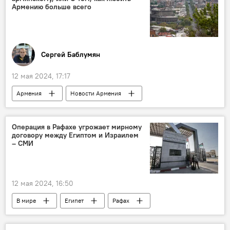
Армению больше всего
Сергей Баблумян
12 мая 2024, 17:17
Армения
Новости Армения
Колумнисты
Ереван
Операция в Рафахе угрожает мирному
договору между Египтом и Израилем
– СМИ
12 мая 2024, 16:50
В мире
Египет
Рафах
Израиль
операция