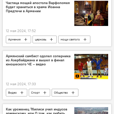
Тавуш
родина
Частица мощей апостола Варфоломея
будет храниться в храме Иоанна
Предтечи в Армении
12 мая 2024, 17:52
Армения
церковь
мощи святого
Общество
Армянский самбист одолел соперника
из Азербайджана и вышел в финал
юношеского ЧЕ – видео
12 мая 2024, 17:33
Видео
Спорт
Общество
самбисты
Как уроженец Тбилиси учил индусов
армянскому, или О том, как любить