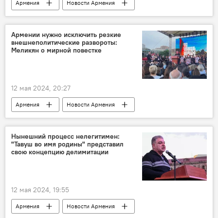
Армения
Новости Армения
Политика
депутат
импичмент
Пашинян Никол
Армении нужно исключить резкие
внешнеполитические развороты:
архиепископ Баграт Галстанян
Меликян о мирной повестке
12 мая 2024, 20:27
Армения
Новости Армения
Политика
дипломат
мирная повестка
Нынешний процесс нелегитимен:
"Тавуш во имя родины" представил
свою концепцию делимитации
12 мая 2024, 19:55
Армения
Новости Армения