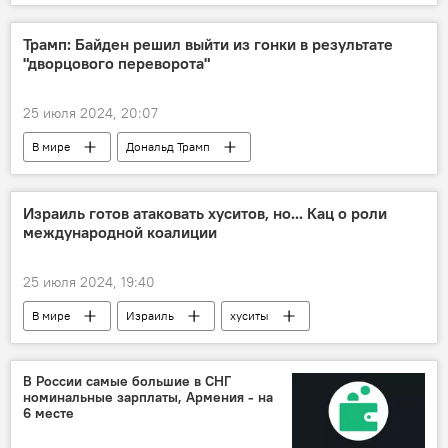
взрывчатка
Видео
Трамп: Байден решил выйти из гонки в результате
"дворцового переворота"
25 июля 2024, 20:07
В мире
Дональд Трамп
Джо Байден
переворот
Израиль готов атаковать хуситов, но... Кац о роли
международной коалиции
25 июля 2024, 19:40
В мире
Израиль
хуситы
коалиция
В России самые большие в СНГ
номинальные зарплаты, Армения - на
6 месте