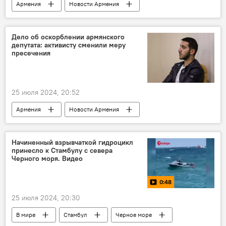
Армения
Новости Армения
Общество
дело
убийство
Ереван
подозреваемый
Дело об оскорблении армянского
депутата: активисту сменили меру
пресечения
25 июля 2024, 20:52
Армения
Новости Армения
Политика
Общество
дело
оскорбление
депутат
Начиненный взрывчаткой гидроцикл
принесло к Стамбулу с севера
мера пресечения
Черного моря. Видео
0:48
25 июля 2024, 20:30
В мире
Стамбул
Черное море