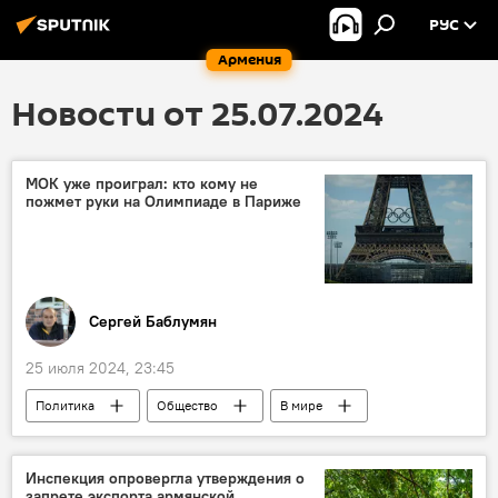
РУС
Армения
Новости от 25.07.2024
МОК уже проиграл: кто кому не
пожмет руки на Олимпиаде в Париже
Сергей Баблумян
25 июля 2024, 23:45
Политика
Общество
В мире
Спорт
МОК
Олимпиада
Париж
Инспекция опровергла утверждения о
запрете экспорта армянской