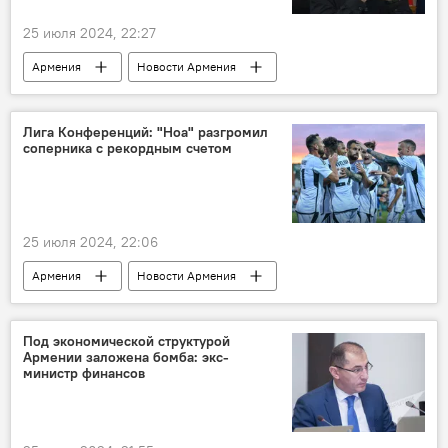
25 июля 2024, 22:27
Армения
Новости Армения
Политика
Общество
АРФ Дашнакцутюн
арест
Лига Конференций: "Ноа" разгромил
соперника с рекордным счетом
Герасим Варданян
25 июля 2024, 22:06
Армения
Новости Армения
Общество
Спорт
Лига конференций
соперник
Под экономической структурой
Армении заложена бомба: экс-
министр финансов