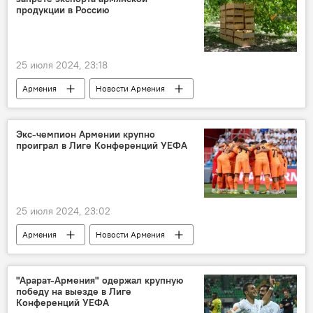
продукции в Россию
25 июля 2024, 23:18
Армения
Новости Армения
Общество
Политика
Экономика
инспекция
Запрет
экспорт
Экс-чемпион Армении крупно
проиграл в Лиге Конференций УЕФА
продукция
Россия
25 июля 2024, 23:02
Армения
Новости Армения
Общество
Спорт
Лига конференций
"Арарат-Армения" одержал крупную
победу на выезде в Лиге
Конференций УЕФА