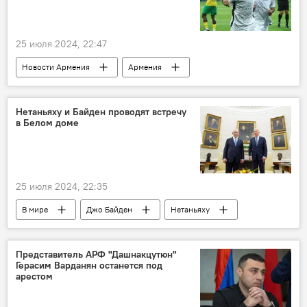
25 июля 2024, 22:47
Новости Армения
Армения
Общество
Спорт
Лига конференций
Нетаньяху и Байден проводят встречу
в Белом доме
25 июля 2024, 22:35
В мире
Джо Байден
Нетаньяху
Белый дом
Представитель АРФ "Дашнакцутюн"
Герасим Варданян останется под
арестом