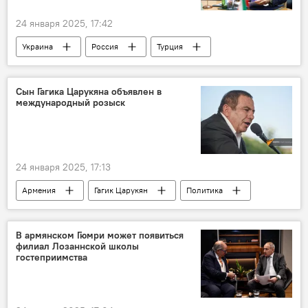
24 января 2025, 17:42
Украина
Россия
Турция
МИД
Сын Гагика Царукяна объявлен в
международный розыск
24 января 2025, 17:13
Армения
Гагик Царукян
Политика
Новости Армения
розыск
В армянском Гюмри может появиться
филиал Лозаннской школы
гостеприимства