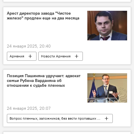
Общество
Гагик Царукян
следствие
адвокат
Арест директора завода "Чистое
железо" продлен еще на два месяца
24 января 2025, 20:40
Армения
Новости Армения
Политика
Позиция Пашиняна удручает: адвокат
семьи Рубена Варданяна об
отношении к судьбе пленных
24 января 2025, 20:07
Вопрос пленных, заложников, без вести пропавших и погибших в Карабахе
Армения
Новости Армения