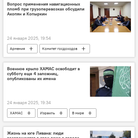
Политика
Ашот Пашинян
адвокат
Вопрос применения навигационных
пломб при грузоперевозках обсудили
семья
пленный
Акопян и Копыркин
24 января 2025, 19:54
Армения
Комитет госдоходов
автомобиль
перевозки
Военное крыло ХАМАС освободит в
субботу еще 4 заложниц,
опубликованы их имена
24 января 2025, 19:34
ХАМАС
Израиль
В мире
Жизнь на юге Ливана: люди
возвращаются в свои дома в городе