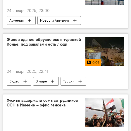
24 января 2025, 23:00
Армения
Новости Армения
Аналитика
Политика
Служба внешней разведки
доклад
Жилое здание обрушилось в турецкой
Конье: под завалами есть люди
отчет
0:08
24 января 2025, 22:41
Видео
В мире
Турция
здание
Хуситы задержали семь сотрудников
ООН в Йемене – офис генсека