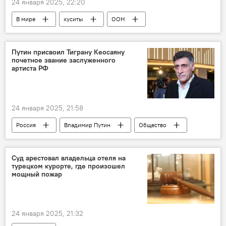
24 января 2025, 22:20
В мире
хуситы
ООН
генсек
Йемен
Путин присвоил Тиграну Кеосаяну
почетное звание заслуженного
артиста РФ
24 января 2025, 21:58
Россия
Владимир Путин
Общество
Тигран Кеосаян
звание
артист
Суд арестовал владельца отеля на
турецком курорте, где произошел
мощный пожар
24 января 2025, 21:32