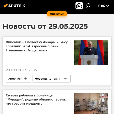
РУС
Армения
Новости от 29.05.2025
Вписались в повестку Анкары и Баку:
соратник Тер-Петросяна о речи
Пашиняна в Сардарапате
29 мая 2025, 23:15
Армения
Новости Армения
Манукян
Политика
Общество
Турция
Азербайджан
Смерть ребенка в больнице
"Мурацан": родные обвиняют врача,
что говорит медцентр