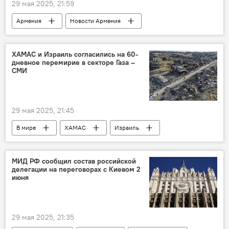
29 мая 2025, 21:59
Армения
Новости Армения
академия
футбол
"Ювентус"
Общество
Спорт
ХАМАС и Израиль согласились на 60-
дневное перемирие в секторе Газа –
СМИ
29 мая 2025, 21:45
В мире
ХАМАС
Израиль
перемирие
СМИ
МИД РФ сообщил состав российской
делегации на переговорах с Киевом 2
июня
29 мая 2025, 21:35