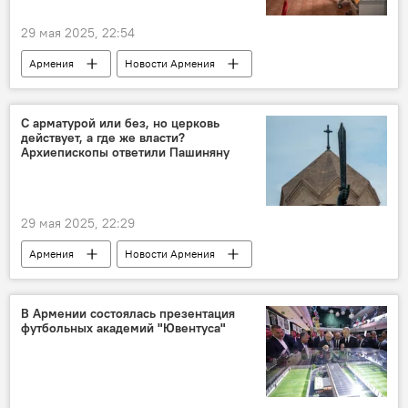
29 мая 2025, 22:54
Армения
Новости Армения
Минздрав
ребенок
смерть
С арматурой или без, но церковь
действует, а где же власти?
Архиепископы ответили Пашиняну
29 мая 2025, 22:29
Армения
Новости Армения
Армянская Апостольская церковь
Общество
В Армении состоялась презентация
футбольных академий "Ювентуса"