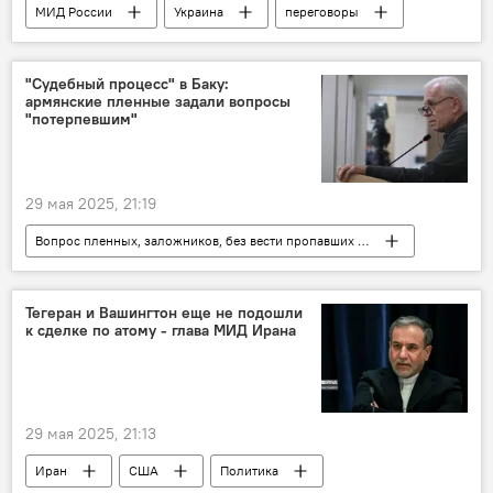
МИД России
Украина
переговоры
"Судебный процесс" в Баку:
армянские пленные задали вопросы
"потерпевшим"
29 мая 2025, 21:19
Вопрос пленных, заложников, без вести пропавших и погибших в Карабахе
Армения
Новости Армения
Политика
Баку
пленный
Тегеран и Вашингтон еще не подошли
к сделке по атому - глава МИД Ирана
29 мая 2025, 21:13
Иран
США
Политика