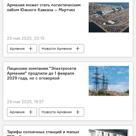
Пограничное управление ФСБ России в Армении
Армения может стать логистическим
хабом Южного Кавказа — Мкртчян
29 мая 2025, 20:19
Армения
Новости Армения
Экономика
Аналитика
логистика
Лицензию компании "Электросети
Армении" продлили до 1 февраля
2029 года, но с оговоркой
29 мая 2025, 19:57
Армения
Новости Армения
Экономика
Общество
Тарифы солнечных станций и малых