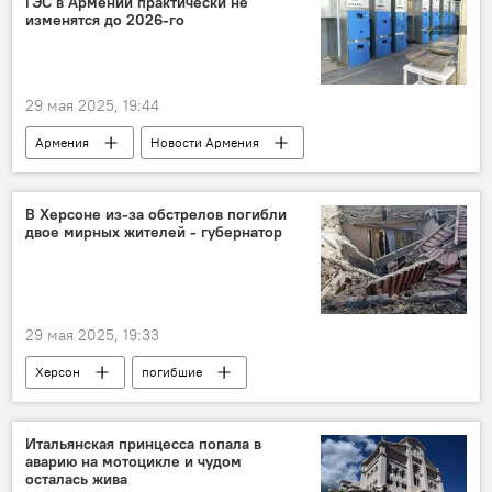
ГЭС в Армении практически не
изменятся до 2026-го
29 мая 2025, 19:44
Армения
Новости Армения
электроэнергия
тариф
электричество
Экономика
В Херсоне из-за обстрелов погибли
двое мирных жителей - губернатор
энергетика
солнечная энергетика
возобновляемая энергетика
29 мая 2025, 19:33
Херсон
погибшие
Итальянская принцесса попала в
аварию на мотоцикле и чудом
осталась жива