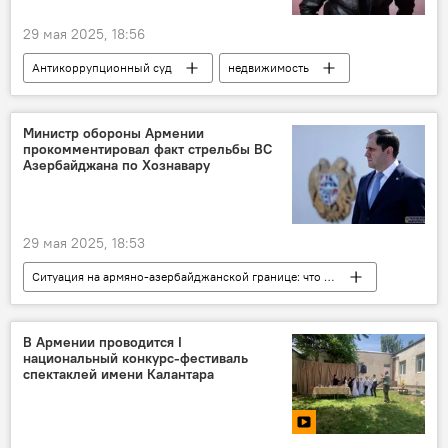
29 мая 2025, 18:56
Антикоррупционный суд
недвижимость
конфискация
Министр обороны Армении
прокомментировал факт стрельбы ВС
Азербайджана по Хознавару
29 мая 2025, 18:53
Ситуация на армяно-азербайджанской границе: что происходит?
Армения
Новости Армения
министр обороны
Политика
В Армении проводится I
национальный конкурс-фестиваль
Общество
стрельба
спектаклей имени Калантара
ВС Азербайджана