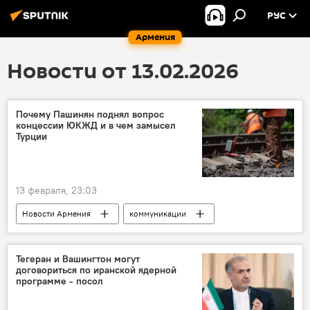
РУС
Армения
Новости от 13.02.2026
Почему Пашинян поднял вопрос
концессии ЮКЖД и в чем замысел
Турции
13 февраля, 23:03
Новости Армения
коммуникации
Южный Кавказ
Тегеран и Вашингтон могут
договориться по иранской ядерной
программе - посол