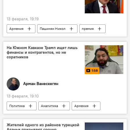
13 февраля, 19:19
Армения
Пашинян Никол
премия
Политика
Новости Армения
На Южном Кавказе Трамп ищет лишь
финансы и контрагентов, но не
соратников
1:58
Арман Ванескегян
13 февраля, 19:10
Политика
Аналитика
Армения
Новости Армения
пресс-центр Sputnik Армения
Пресс-центр
Жителей одного из районов турецкой
Аланьи призывают срочно