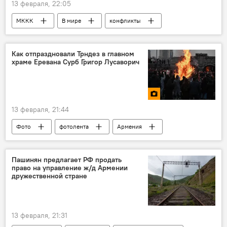
13 февраля, 22:05
МККК
В мире
конфликты
Как отпраздновали Трндез в главном
храме Еревана Сурб Григор Лусаворич
13 февраля, 21:44
Фото
фотолента
Армения
Новости Армения
Трндез
Пашинян предлагает РФ продать
право на управление ж/д Армении
дружественной стране
13 февраля, 21:31