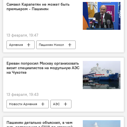
Самвел Карапетян не может быть
премьером - Пашинян
13 февраля, 19:47
Армения
Пашинян Никол
премьер-министр
Политика
Новости Армения
Ереван попросил Москву организовать
визит специалистов на модульную АЭС
на Чукотке
13 февраля, 19:43
Новости Армения
АЭС
Пашинян Никол
Пашинян детально объяснил, в чем