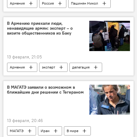
Армения
Россия
Пашинян Никол
железная дорога
Политика
Новости Армения
В Армению приехали люди,
ненавидящие армян: эксперт – о
визите общественников из Баку
13 февраля, 21:05
Армения
эксперт
делегация
Политика
Новости Армения
В МАГАТЭ заявили о возможном в
ближайшие дни решении с Тегераном
13 февраля, 20:46
МАГАТЭ
Иран
В мире