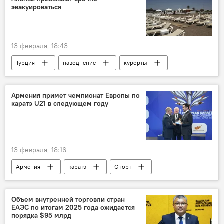
Видео
эвакуироваться
13 февраля, 18:43
Турция
наводнение
курорты
В мире
Армения примет чемпионат Европы по
каратэ U21 в следующем году
13 февраля, 18:16
Армения
каратэ
Спорт
Новости Армения
Объем внутренней торговли стран
ЕАЭС по итогам 2025 года ожидается
порядка $95 млрд