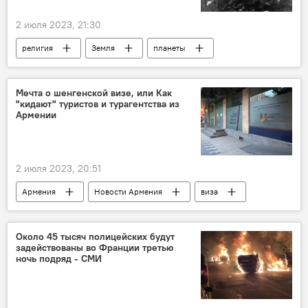
2 июля 2023, 21:30
религия
Земля
планеты
жизнь
Мечта о шенгенской визе, или Как
"кидают" туристов и турагентства из
Армении
2 июля 2023, 20:51
Армения
Новости Армения
виза
туризм
посольство
агентство
Общество
шенген
Около 45 тысяч полицейских будут
задействованы во Франции третью
ночь подряд - СМИ