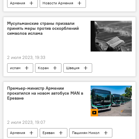
Армения
Новости Армения
телеведущая
телевидение
Общество
Мусульманские страны призвали
принять меры против оскорблений
символов ислама
2 июля 2023, 19:33
ислам
Коран
Швеция
оскорбление
Ирак
Саудовская Аравия
Премьер-министр Армении
прокатился на новом автобусе MAN в
Ереване
2 июля 2023, 19:07
Армения
Ереван
Пашинян Никол