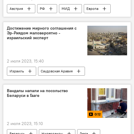
Австрия
РФ
МИД
Европа
история
Достижение мирного соглашения с
Эр-Риядом маловероятно -
израильский эксперт
2 июля 2023, 15:40
Израиль
Саудовская Аравия
эксперт
дипотношения
Вандалы напали на посольство
Беларуси в Гааге
0:12
2 июля 2023, 15:10
Беларусь
Нидерланды
Гаага