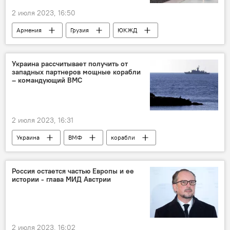
2 июля 2023, 16:50
Армения
Грузия
ЮКЖД
поезд
Батуми
оползень
Тбилиси
Украина рассчитывает получить от
западных партнеров мощные корабли
– командующий ВМС
2 июля 2023, 16:31
Украина
ВМФ
корабли
Запад
поставки
Россия остается частью Европы и ее
истории - глава МИД Австрии
2 июля 2023, 16:02