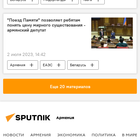
посольство
вандалы
нападение
Видео
"Поезд Памяти" позволяет ребятам
понять цену мирного существования -
армянский депутат
2 июля 2023, 14:42
Армения
ЕАЭС
Беларусь
память
депутат
ВОВ
Еще 20 материалов
Армения
НОВОСТИ
АРМЕНИЯ
ЭКОНОМИКА
ПОЛИТИКА
В МИРЕ