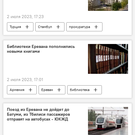
2 июля 2023, 17:23
Турция
Стамбул
прокуратура
соцсети
беспорядки
Франция
Библиотеки Еревана пополнились
новыми книгами
2 июля 2023, 17:01
Армения
Ереван
библиотека
книги
мэрия Еревана
Поезд из Еревана не дойдет до
Батуми, из Тбилиси пассажиров
отправят на автобусах - ЮКЖД