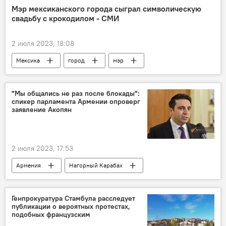
Нубарашенская свалка
Мэр мексиканского города сыграл символическую
свадьбу с крокодилом - СМИ
2 июля 2023, 18:08
Мексика
город
мэр
женитьба
крокодил
"Мы общались не раз после блокады":
спикер парламента Армении опроверг
заявление Акопян
2 июля 2023, 17:53
Армения
Нагорный Карабах
депутат
Ален Симонян
блокада Лачинского коридора
Генпрокуратура Стамбула расследует
публикации о вероятных протестах,
подобных французским