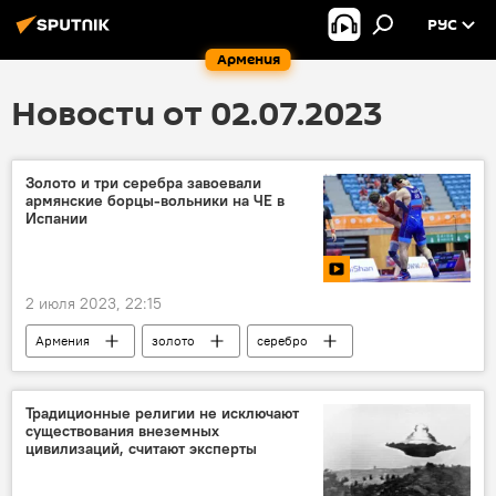
РУС
Армения
Новости от 02.07.2023
Золото и три серебра завоевали
армянские борцы-вольники на ЧЕ в
Испании
2 июля 2023, 22:15
Армения
золото
серебро
Чемпионат Европы
борьба
Традиционные религии не исключают
существования внеземных
цивилизаций, считают эксперты