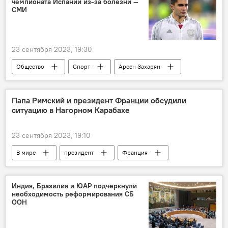
чемпионата Испании из-за болезни —
СМИ
23 сентября 2023, 19:30
Общество
Спорт
Арсен Захарян
чемпионат
Испания
болезнь
Папа Римский и президент Франции обсудили
ситуацию в Нагорном Карабахе
23 сентября 2023, 19:10
В мире
президент
Франция
Папа Римский
Франциск
миграция
эвтаназия
Индия, Бразилия и ЮАР подчеркнули
необходимость реформирования СБ
ООН