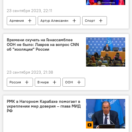
23 сентября 2023, 22:11
Армения
Артур Алексанян
Спорт
греко-римская борьба
Времени скучать на Генассамблее
ООН не было: Лавров на вопрос CNN
об "изоляции" России
23 сентября 2023, 21:38
Россия
В мире
ООН
Нью-Йорк
Лавров Сергей
РМК в Нагорном Карабахе помогает в
укреплении мер доверия – глава МИД
РФ