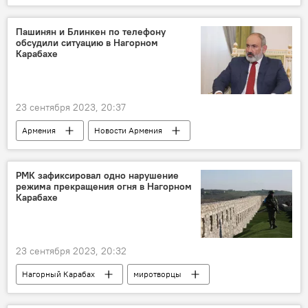
Нью-Йорк
В мире
Политика
война
мир
Пашинян и Блинкен по телефону
обсудили ситуацию в Нагорном
Карабахе
23 сентября 2023, 20:37
Армения
Новости Армения
Политика
Пашинян Никол
Энтони Блинкен
телефон
РМК зафиксировал одно нарушение
режима прекращения огня в Нагорном
Карабахе
23 сентября 2023, 20:32
Нагорный Карабах
миротворцы
режим прекращения огня