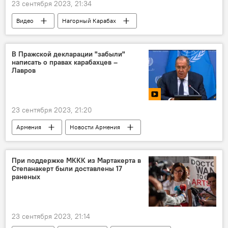
23 сентября 2023, 21:34
Видео
Нагорный Карабах
Политика
меры
доверие
МИД
РФ
В Пражской декларации "забыли"
написать о правах карабахцев –
Лавров
23 сентября 2023, 21:20
Армения
Новости Армения
Политика
декларация
права
Лавров Сергей
Видео
При поддержке МККК из Мартакерта в
Степанакерт были доставлены 17
раненых
23 сентября 2023, 21:14