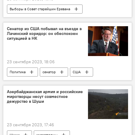
Выборы в Совет старейшин Еревана
Армения
ЦИК
Сенатор из США побывал на въезде в
Лачинский коридор: он обеспокоен
ситуацией в НК
23 сентября 2023, 18:06
Политика
сенатор
США
Лачинский коридор
ситуация
Нагорный Карабах
Азербайджанская армия и российские
миротворцы несут совместное
дежурство в Шуши
23 сентября 2023, 17:46
Шуши
миротворцы