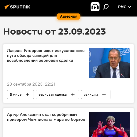
РУС
Армения
Новости от 23.09.2023
Лавров: Гутерреш ищет искусственные
пути обхода санкций для
возобновления зерновой сделки
23 сентября 2023, 22:21
В мире
зерновая сделка
санкции
Россия
Лавров Сергей
Артур Алексанян стал серебряным
призером Чемпионата мира по борьбе