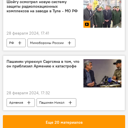
Шойгу осмотрел новую систему
защиты радиолокационных
комплексов на заводе в Туле - МО РФ
28 февраля 2024, 17:41
РФ
Минобороны России
Сергей Шойгу
защита
система
Видео
Пашинян упрекнул Саргсяна в том, что
он приблизил Армению к катастрофе
28 февраля 2024, 17:32
Армения
Пашинян Никол
Серж Саргсян
Политика
Еще 20 материалов