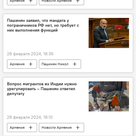
Армения
Новости Армения
паспорт
конкурс
вице-премьер
Политика
Общество
Пашинян заявил, что мандата у
пограничников РФ нет, но требует с
них выполнения функций
28 февраля 2024, 18:36
Армения
Пашинян Никол
Новости Армения
Вопрос мигрантов из Индии нужно
урегулировать – Пашинян ответил
депутату
28 февраля 2024, 18:10
Армения
Новости Армения