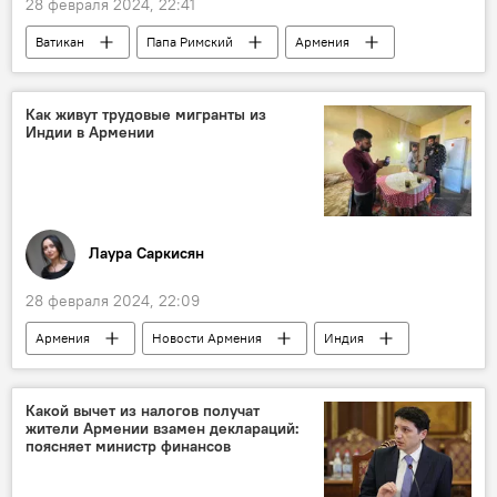
28 февраля 2024, 22:41
Ватикан
Папа Римский
Армения
Нагорный Карабах
молитва
Как живут трудовые мигранты из
Индии в Армении
Лаура Саркисян
28 февраля 2024, 22:09
Армения
Новости Армения
Индия
мигранты
трудовые мигранты
Ереван
Какой вычет из налогов получат
жители Армении взамен деклараций:
поясняет министр финансов