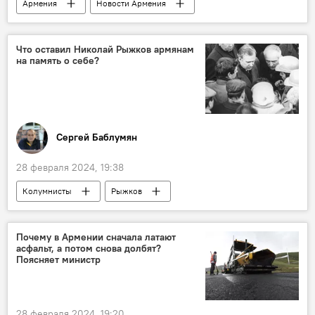
Армения
Новости Армения
Общество
вице-премьер
сертификаты
Что оставил Николай Рыжков армянам
на память о себе?
Сергей Баблумян
28 февраля 2024, 19:38
Колумнисты
Рыжков
Почему в Армении сначала латают
асфальт, а потом снова долбят?
Поясняет министр
28 февраля 2024, 19:20