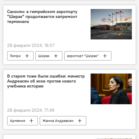
Общество
мигранты
Индия
Пашинян Никол
депутат
Саносян: в гюмрийском аэропорту
"Ширак" продолжается капремонт
терминала
28 февраля 2024, 18:07
Гюмри
Ширак
аэропорт "Ширак"
Армения
Новости Армения
В старом тоже были ошибки: министр
Андреасян об иске против нового
учебника истории
28 февраля 2024, 17:49
Армения
Жанна Андреасян
образование