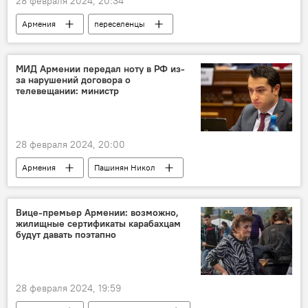
28 февраля 2024, 20:34
Армения
переселенцы
Нагорный Карабах
жилье
сертификаты
МИД Армении передал ноту в РФ из-
за нарушений договора о
телевещании: министр
28 февраля 2024, 20:00
Армения
Пашинян Никол
Мхитар Айрапетян
Россия
Политика
Вице-премьер Армении: возможно,
жилищные сертификаты карабахцам
будут давать поэтапно
28 февраля 2024, 19:59